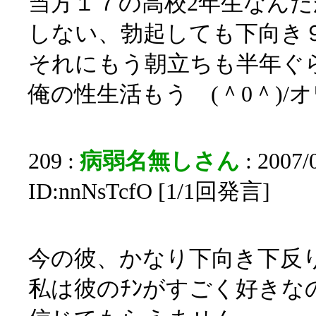
当方１７の高校2年生なん
しない、勃起しても下向き
それにもう朝立ちも半年ぐ
俺の性生活もう (＾0＾)/
209 :
病弱名無しさん
: 2007/
ID:nnNsTcfO [1/1回発言]
今の彼、かなり下向き下反
私は彼のﾁﾝがすごく好き