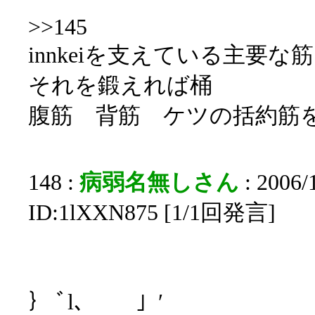
>>145
innkeiを支えている主要
それを鍛えれば桶
腹筋 背筋 ケツの括約筋
148 :
病弱名無しさん
: 2006/
ID:1lXXN875 [1/1回発言]
｝ ﾞl､ 」′ .,/