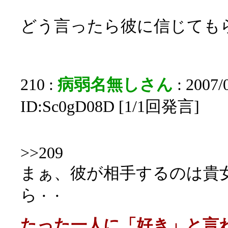
どう言ったら彼に信じても
210 :
病弱名無しさん
: 2007/
ID:Sc0gD08D [1/1回発言]
>>209
まぁ、彼が相手するのは貴
ら
・・
たった一人に「好き」と言