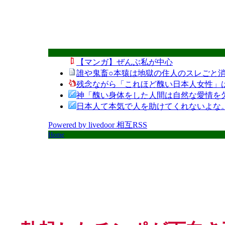
【マンガ】ぜんぶ私が中心
誰や鬼畜○本猿は地獄の住人のスレごと消
残念ながら「これほど醜い日本人女性」
神「醜い身体をした人間は自然な愛情を
日本人て本気で人を助けてくれないよな
Powered by livedoor 相互RSS
Home