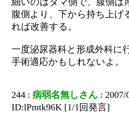
細いのはタマ側で、腹側は
腹側より、下から持ち上げる
れば改善する。
一度泌尿器科と形成外科に
手術適応かもしれないよ。
244 :
病弱名無しさん
: 2007/
ID:lPmtk96K [1/1回発言]