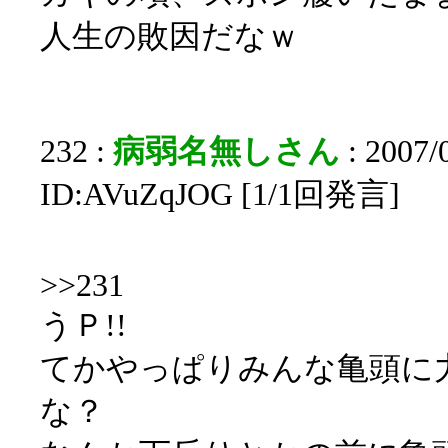
人生の敗因だなｗ
232 :
病弱名無しさん
: 2007/
ID:AVuZqJOG [1/1回発言]
>>231
うＰ!!
てかやっぱりみんな亀頭に
な？