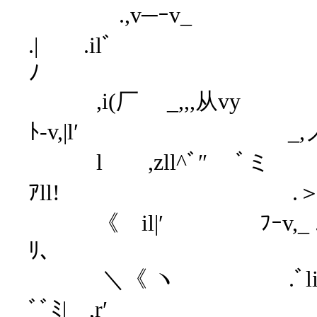
.,v─ｰ
.| .ilﾞ 《 
ﾉ
,i(厂 _,,,从v
ﾄ-v,|l′ _,ノﾞ|.ﾐ,
l ,zll^ﾞ″ ﾞ
ｱll! .＞‐〕 
《 il|′ ﾌｰv,_ 
ﾘ､ ¨'‐
＼《 ヽ .ﾞli ._
ﾞﾞﾐ| ,