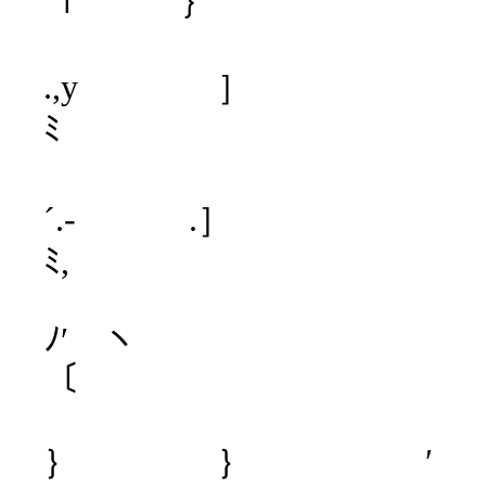
「 ｝ 
l! .´ﾞ
.,y 
ﾐ
| ,/ﾞ
´.‐
ﾐ,
ﾉ′ ヽ
〔
｝ ｝ 