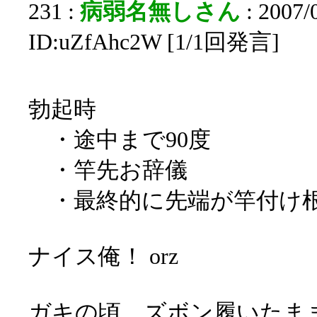
231 :
病弱名無しさん
: 2007/
ID:uZfAhc2W [1/1回発言]
勃起時
・途中まで90度
・竿先お辞儀
・最終的に先端が竿付け
ナイス俺！ orz
ガキの頃、ズボン履いたま