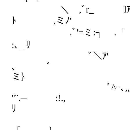
＼ ,ﾞr_ lｱ' 
ﾄ .ミ
.ﾞ'=ミ:┐ .
:､_ 
ﾞ＼ｱ' .--
､ ﾞ
ミ｝ 
ﾞ^ｰ､,,,¨
''¨.─ :!.,
ﾘ
〔^ｰ-v､,,