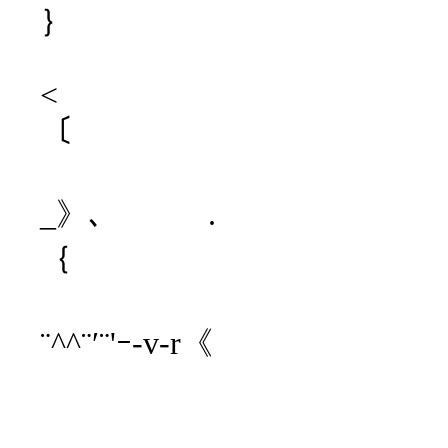
｝
.| 
<
〔
.｛ 
_》､ .
｛ 
¨^^¨′¨'ｰ