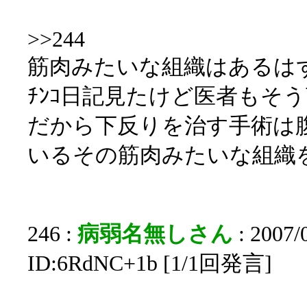
>>244
筋肉みたいな組織はあるは
ﾁﾝｺ日記見たけど医者もそ
だから下反りを治す手術は腹
いるその筋肉みたいな組織
246 :
病弱名無しさん
: 2007/
ID:6RdNC+1b [1/1回発言]