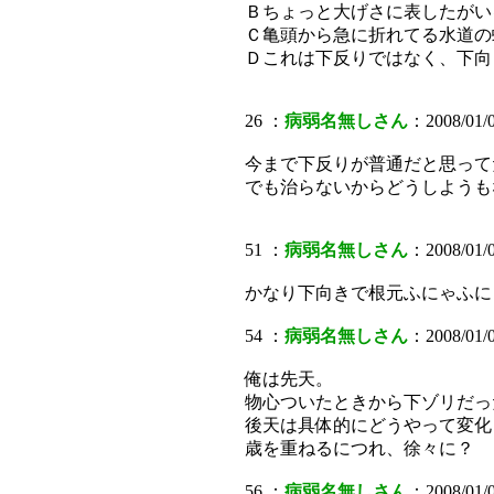
Ｂちょっと大げさに表したがい
Ｃ亀頭から急に折れてる水道の
Ｄこれは下反りではなく、下向
26 ：
病弱名無しさん
：2008/01/0
今まで下反りが普通だと思って
でも治らないからどうしようも
51 ：
病弱名無しさん
：2008/01/0
かなり下向きで根元ふにゃふに
54 ：
病弱名無しさん
：2008/01/
俺は先天。
物心ついたときから下ゾリだっ
後天は具体的にどうやって変化
歳を重ねるにつれ、徐々に？
56 ：
病弱名無しさん
：2008/01/0