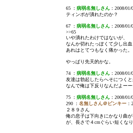
65 ：
病弱名無しさん
：2008/01/0
ティンポが潰れたのか？
67 ：
病弱名無しさん
：2008/01/0
>>65
いや潰れたわけではないが、
なんか切れたっぽくて少し出血
あれはとてつもなく痛かった。
やっぱり先天的かな。
74 ：
病弱名無しさん
：2008/01/
友達は勃起したらへそにつくと
なんで俺は下反りなんだよーー
75 ：
病弱名無しさん
：2008/01/0
290 ：
名無しさん＠ピンキー
：2
２８９さん
俺の息子は下向きにかなり曲が
が、長さで４cmぐらい短くな