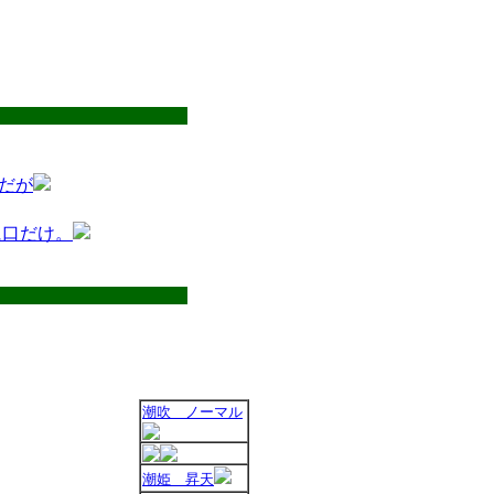
だが
に口だけ。
潮吹 ノーマル
潮姫 昇天