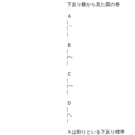
下反り横から見た図の巻
Ａ
|
|⌒
|
Ｂ
|
|へ
|
Ｃ
|
|￢
|
Ｄ
|
|＼
|
Ａは割りといる下反り標準