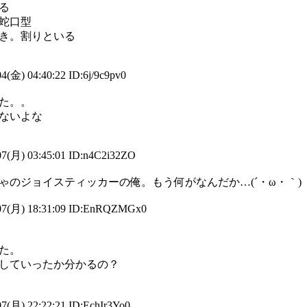
る
蛇口型
き。割りといる
4(金) 04:40:22 ID:6j/9c9pv0
た。。
ないよな
7(月) 03:45:01 ID:n4C2i32ZO
ゃのジョイスティッカーの俺。もう何がなんだか…(´・ω・｀)
07(月) 18:31:09 ID:EnRQZMGx0
た。
していったか分かるの？
7(月) 22:22:21 ID:EchIr3Yo0