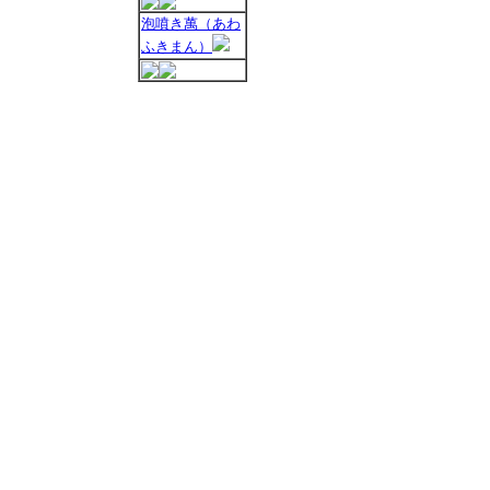
泡噴き萬（あわ
ふきまん）