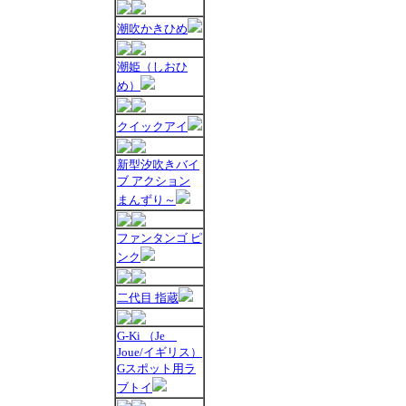
潮吹かきひめ
潮姫（しおひ
め）
クイックアイ
新型汐吹きバイ
ブ アクション
まんずり～
ファンタンゴ ピ
ンク
二代目 指蔵
G-Ki （Je
Joue/イギリス）
Gスポット用ラ
ブトイ