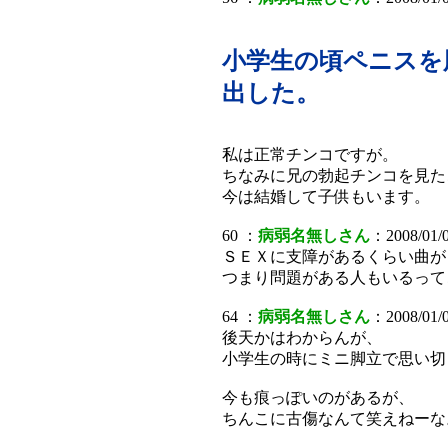
小学生の頃ペニスを
出した。
私は正常チンコですが。
ちなみに兄の勃起チンコを見た
今は結婚して子供もいます。
60 ：
病弱名無しさん
：2008/01/0
ＳＥＸに支障があるくらい曲が
つまり問題がある人もいるって
64 ：
病弱名無しさん
：2008/01/0
後天かはわからんが、
小学生の時にミニ脚立で思い切
今も痕っぽいのがあるが、
ちんこに古傷なんて笑えねーな