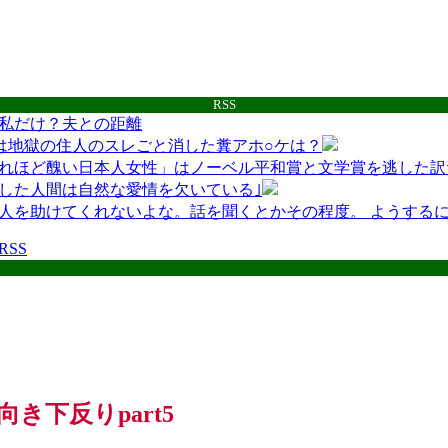
RSS
私だけ？夫との距離
は地獄の住人のスレごと消した糞アホ○ケは？
れほど醜い日本人女性」はノーベル平和賞と文学賞を逃した訳
した人間は自然な愛情を欠いている｣
人を助けてくれないよな。話を聞くとかその程度。 ようする
互RSS
き下反りpart5