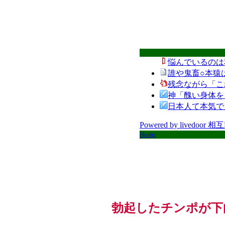
悩んでいるのは
誰や鬼畜○本猿
残念ながら「こ
神「醜い身体を
日本人て本気で
Powered by livedoor 相
Home
勃起したチンポが下向