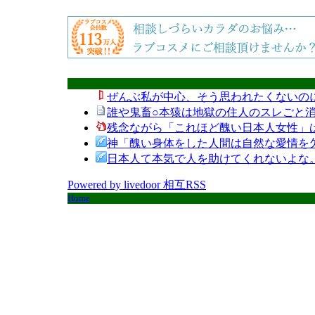
ぜんぶ私が中心、そう思われたくないの
誰や鬼畜○本猿は地獄の住人のスレごと消
残念ながら「これほど醜い日本人女性」
神「醜い身体をした人間は自然な愛情を
日本人て本気で人を助けてくれないよな
Powered by livedoor 相互RSS
Home