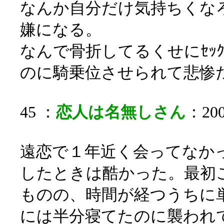
なんか自分だけ気持ちくな
嫌になる。
なんで骨折してるくせにｾｯ
のに騎乗位させられて悲惨
45 ：
恋人は名無しさん
：200
遠恋で１年近く会ってなか
したときは酷かった。最初
ものの、時間が経つうちに
には半分寝てたのに襲われ