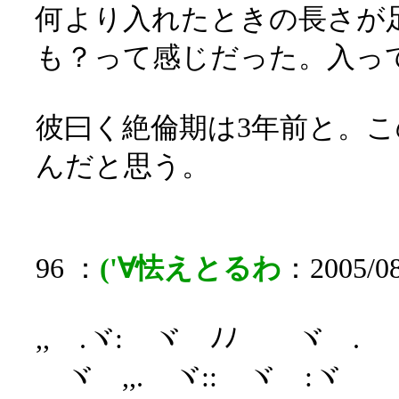
何より入れたときの長さが
も？って感じだった。入っ
彼曰く絶倫期は3年前と。こ
んだと思う。
96 ：
('∀怯えとるわ
：2005/08
,,ゞ.ヾ:ゞヾ ﾉﾉ ゞヾ .
ゞヾ ,,.ゞヾ::ゞヾゞ:ヾ ゞ: