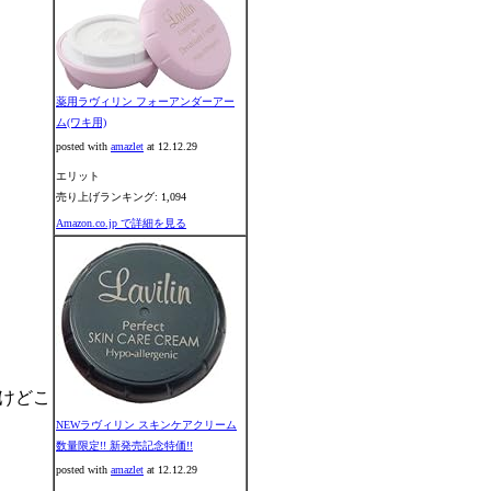
薬用ラヴィリン フォーアンダーアー
ム(ワキ用)
posted with
amazlet
at 12.12.29
エリット
売り上げランキング: 1,094
Amazon.co.jp で詳細を見る
けどこ
NEWラヴィリン スキンケアクリーム
数量限定!! 新発売記念特価!!
posted with
amazlet
at 12.12.29