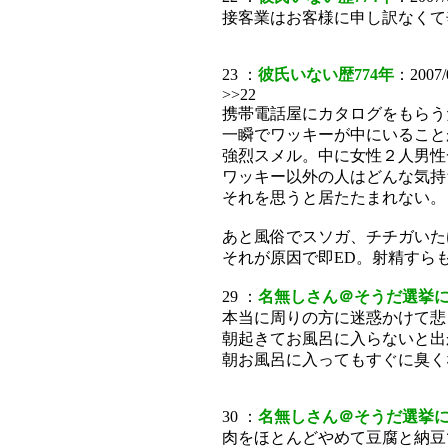
接客業はお客様に申し訳なくて
23 ：
彼氏いない歴774年
：2007/
>>22
携帯電話屋にカタログをもらう
一瞬でワッキーが中にいること
強烈スメル。中に女性２人男性
ワッキー以外の人はどんな気持
それを思うと居たたまれない。
あと風俗でスソガ、チチガいた
それが原因で即ED。射精すら
29 ：
名無しさん＠そうだ選挙
本当に周りの方に迷惑かけて悲
朝起きてお風呂に入らないと出
朝お風呂に入ってもすぐに臭く
30 ：
名無しさん＠そうだ選挙
肉をほとんどやめて豆腐と納豆