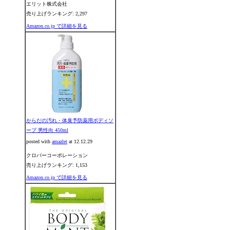
エリット株式会社
売り上げランキング: 2,297
Amazon.co.jp で詳細を見る
からだの汚れ・体臭予防薬用ボディソ
ープ 男性向 450ml
posted with
amazlet
at 12.12.29
クロバーコーポレーション
売り上げランキング: 1,153
Amazon.co.jp で詳細を見る