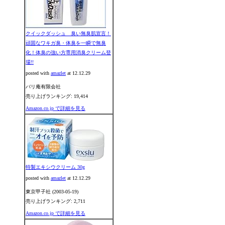
クイックダッシュ 臭い無臭肌宣言！
頑固なワキガ臭・体臭を一瞬で無臭
化！体臭の強い方専用消臭クリーム登
場!!
posted with
amazlet
at 12.12.29
バリ庵有限会社
売り上げランキング: 19,414
Amazon.co.jp で詳細を見る
特製エキシウクリーム 30g
posted with
amazlet
at 12.12.29
東京甲子社 (2003-05-19)
売り上げランキング: 2,711
Amazon.co.jp で詳細を見る