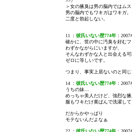
>>7
＞女の腋臭は男の脳内ではムス
男の脳内でもワキガはワキガ。
二度と勃起しない。
11 ：
彼氏いない歴774年
：2007/
確かに、世の中に汚臭を好むフ
わずかながらにいますが、
そんなわずかな人と出会える可
ゼロに等しいです。
つまり、事実上居ないのと同じ
14 ：
彼氏いない歴774年
：2007/
うちの妹…
めっちゃ美人だけど、強烈な腋
服もワキだけ黄ばんで洗濯して
だからかやっぱり
モテないんだよなぁ
22 ：
彼氏いない歴774年
：2007/0