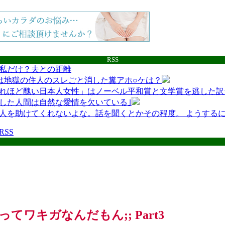
RSS
私だけ？夫との距離
は地獄の住人のスレごと消した糞アホ○ケは？
れほど醜い日本人女性」はノーベル平和賞と文学賞を逃した訳
した人間は自然な愛情を欠いている｣
人を助けてくれないよな。話を聞くとかその程度。 ようする
互RSS
ってワキガなんだもん;; Part3