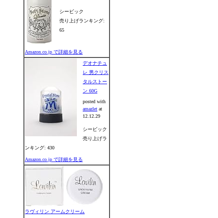
シービック
売り上げランキング:
65
Amazon.co.jp で詳細を見る
デオナチュ
レ 男クリス
タルストー
ン 60G
posted with
amazlet
at
12.12.29
シービック
売り上げラ
ンキング: 430
Amazon.co.jp で詳細を見る
ラヴィリン アームクリーム