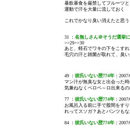
暴飲暴食を厳禁してフルーツと
運動で汗を大量に流しておく
これでかなり臭い消えたと思う
31 ：
名無しさん＠そうだ選挙
>>29>>30
あと、軽石でワキの下をこすれ
毛穴の汗と雑菌が取れて、臭い
49 ：
彼氏いない歴774年
：2007/0
マン汁が無臭な女と出会った時
気兼ねなくペロペ～ロ出来るの
77 ：
彼氏いない歴774年
：2007/
お風呂入る前に手で股間をすり
れってスソガ？あとパンツもな
84 ：
彼氏いない歴774年
：2007/