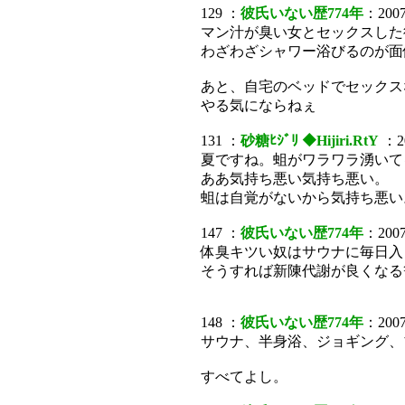
129 ：
彼氏いない歴774年
：2007/
マン汁が臭い女とセックスした
わざわざシャワー浴びるのが面
あと、自宅のベッドでセックス
やる気にならねぇ
131 ：
砂糖ﾋｼﾞﾘ ◆Hijiri.RtY
：20
夏ですね。蛆がワラワラ湧いて
ああ気持ち悪い気持ち悪い。
蛆は自覚がないから気持ち悪い
147 ：
彼氏いない歴774年
：2007/
体臭キツい奴はサウナに毎日入
そうすれば新陳代謝が良くなる
148 ：
彼氏いない歴774年
：2007/
サウナ、半身浴、ジョギング、
すべてよし。