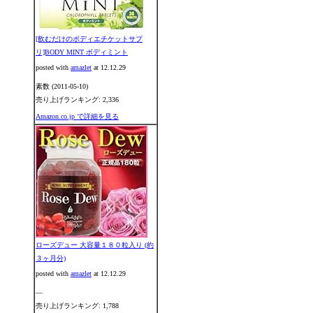
[飲むだけのボディエチケットサプ
リ]BODY MINT ボディミント
posted with
amazlet
at 12.12.29
素数 (2011-05-10)
売り上げランキング: 2,336
Amazon.co.jp で詳細を見る
ローズデュー 大容量１８０粒入り (約
３ヶ月分)
posted with
amazlet
at 12.12.29
―
売り上げランキング: 1,788