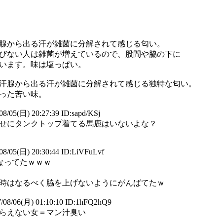
腺から出る汗が雑菌に分解されて感じる匂い。
びない人は雑菌が増えているので、股間や脇の下に
います。味は塩っぱい。
汗腺から出る汗が雑菌に分解されて感じる独特な匂い。
った苦い味。
8/05(日) 20:27:39 ID:sapd/KSj
せにタンクトップ着てる馬鹿はいないよな？
8/05(日) 20:30:44 ID:LiVFuLvf
なってたｗｗｗ
時はなるべく脇を上げないようにがんばてたｗ
/08/06(月) 01:10:10 ID:1hFQ2hQ9
らえない女＝マン汁臭い