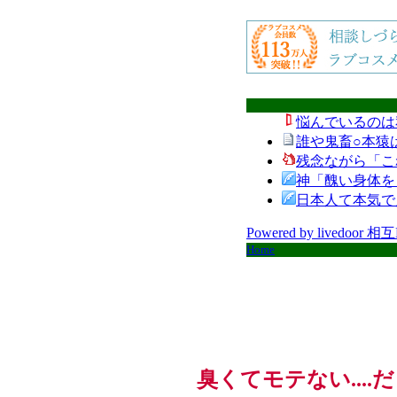
悩んでいるのは
誰や鬼畜○本猿
残念ながら「こ
神「醜い身体を
日本人て本気で
Powered by livedoor 相
Home
臭くてモテない....だ