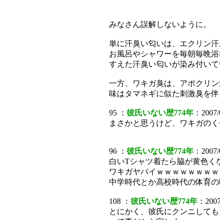
みなさん誤解しないように。
単に汗臭い匂いは、エクリン汗
お風呂やシャワーを毎朝毎晩浴
すえた汗臭い匂いが染み付いて
一方、ワキガ臭は、アポクリン
味はタマネギに似た刺激臭を伴
95 ：
彼氏いない歴774年
：2007/0
まさかと思うけど、ワキガのく
96 ：
彼氏いない歴774年
：2007/0
白いTシャツ着たら脇が黄色く
ワキガヤバイｗｗｗｗｗｗｗｗ
中学時代とか高校時代の体育の
108 ：
彼氏いない歴774年
：2007
とにかく、彼氏にクンニしても