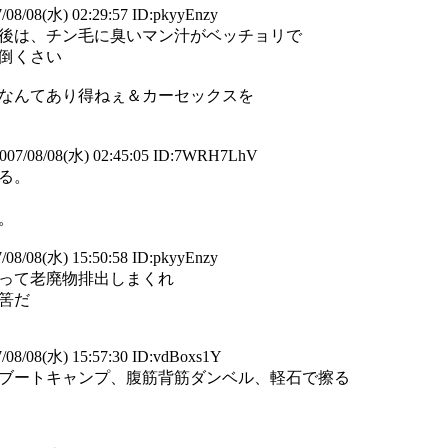
08/08(水) 02:29:57 ID:pkyyEnzy
後は、チン毛に臭いマン汁がベッチョリで
倒くさい
なんてあり得ねぇ＆カーセックスを
07/08/08(水) 02:45:05 ID:7WRH7LhV
る。
。
08/08(水) 15:50:58 ID:pkyyEnzy
って老廃物排出しまくれ
筈だ
08/08(水) 15:57:30 ID:vdBoxs1Y
ブートキャンプ、腹筋背筋ダンベル、軽石で擦る