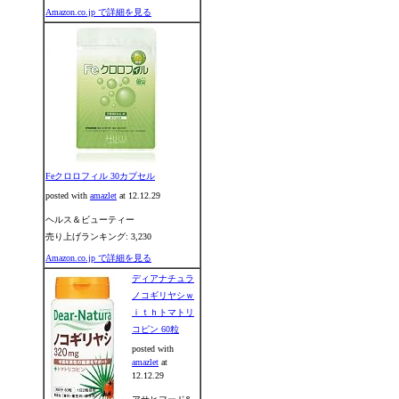
Amazon.co.jp で詳細を見る
Feクロロフィル 30カプセル
posted with
amazlet
at 12.12.29
ヘルス＆ビューティー
売り上げランキング: 3,230
Amazon.co.jp で詳細を見る
ディアナチュラ
ノコギリヤシｗ
ｉｔｈトマトリ
コピン 60粒
posted with
amazlet
at
12.12.29