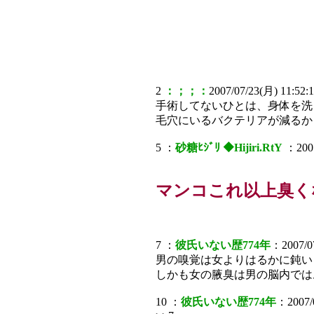
2
：；；：
2007/07/23(月) 11:52:
手術してないひとは、身体を洗
毛穴にいるバクテリアが減るか
5 ：
砂糖ﾋｼﾞﾘ ◆Hijiri.RtY
：2007
マンコこれ以上臭くな
7 ：
彼氏いない歴774年
：2007/07
男の嗅覚は女よりはるかに鈍い
しかも女の腋臭は男の脳内では
10 ：
彼氏いない歴774年
：2007/