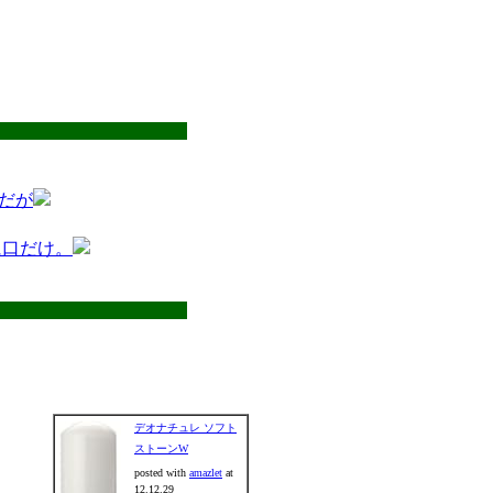
だが
に口だけ。
デオナチュレ ソフト
ストーンW
posted with
amazlet
at
12.12.29