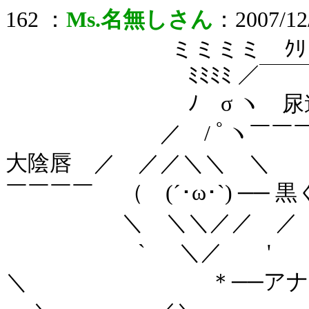
162 ：
Ms.名無しさん
：2007/12/
ミミミミ ｸﾘﾄﾘ
ﾐﾐﾐﾐ ／￣￣
ﾉ σ ヽ 尿
／ / ﾟヽ￣￣￣
大陰唇 ／ ／／＼＼ ＼
￣￣￣￣ （ (´･ω･`) ─
＼ ＼＼／／ ／
` ＼／ '
＼ ＊──アナ