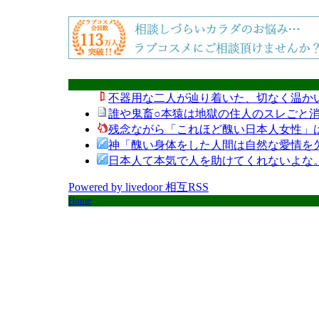
不器用な二人が辿り着いた、切なく温か
誰や鬼畜○本猿は地獄の住人のスレごと消
残念ながら「これほど醜い日本人女性」
神「醜い身体をした人間は自然な愛情を
日本人て本気で人を助けてくれないよな
Powered by livedoor 相互RSS
Home