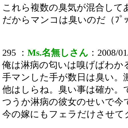
これら複数の臭気が混合して
だからマンコは臭いのだ（ﾌﾟ
295 ：
Ms.名無しさん
：2008/01/
俺は淋病の匂いは嗅げばわか
手マンした手が数日は臭い。
他はしらね。臭い事は確か。
つうか淋病の彼女のせいで今で
今の嫁にもフェラだけさせて