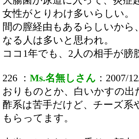
大腸菌が尿道に入って、炎症
女性がとりわけ多いらしい。
間の膣経由もあるらしいから
なる人は多いと思われ。
ココ1年でも、2人の相手が膀
226 ：
Ms.名無しさん
：2007/12/
おりものとか、白いかすの出
酢系は苦手だけど、チーズ系
もらってます。