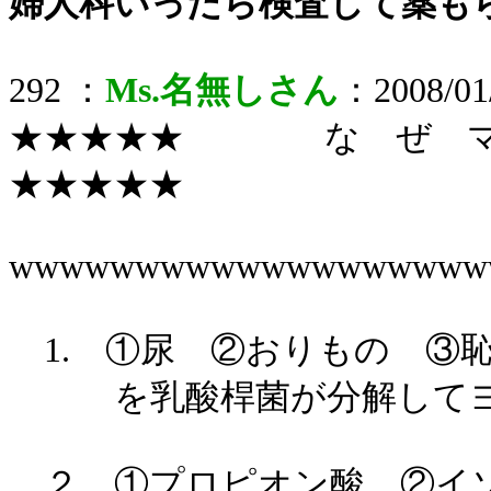
婦人科いったら検査して薬も
292 ：
Ms.名無しさん
：2008/01/
★★★★★ な ぜ 
★★
wwwwwwwwwwwwwwwwwww
1. ①尿 ②おりもの ③
を乳酸桿菌が分解してヨ
２．①プロピオン酸 ②イソ