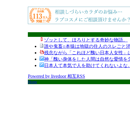
ゾッとして、ほろりとする奇妙な物語。
誰や鬼畜○本猿は地獄の住人のスレごと消
残念ながら「これほど醜い日本人女性」
神「醜い身体をした人間は自然な愛情を
日本人て本気で人を助けてくれないよな
Powered by livedoor 相互RSS
Home