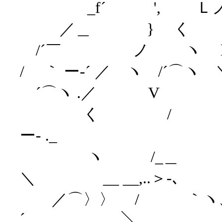
_f´ ', Ｌノﾍ 〉-
／＿ } く |. ｌ 
/´￣ ノ ヽ lヽi
/ ｀ ー‐´ ／ ヽ /´⌒
´⌒ヽ .／ V ヽ 
く / ﾉ ヽ 
ー- ._
ヽ /_＿ i 
＼ __ __,..＞-､
／⌒〉〉 / ｀ヽ、l 
´ ＼