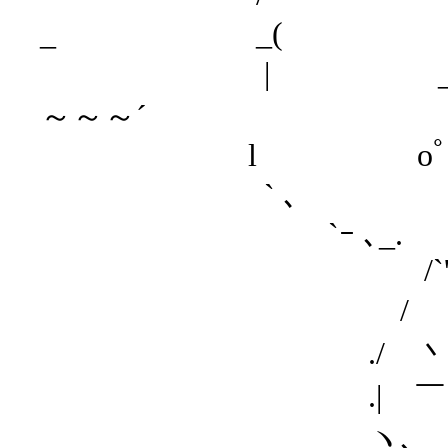
_ _(
| _ノ ヽ､
～～～´
l oﾟ⌒ 
` ､ （__
`ｰ ､_. ｀
/`''ｰ─‐┬
/ 丶. i
./ 丶､_）|
.| ￣ヽ._
ヽ､ _/´