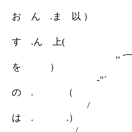
お ん .ま 以 ）
）
す .ん 上(
,, -──- 
を ）
-"´ ＼
の . （
/ ヽ
は . .）
/ 