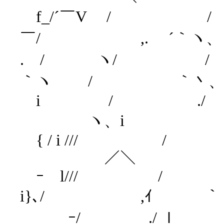
f_/´￣V / / '
￣/ ,. ´｀ヽ、
. / ヽ/ / ',
｀ヽ / ｀丶
i / ./ 
ヽ、i 
{ / i /// /
／＼
ｰ l/// /
i}､/ ,ｲ
ｰ/ ./