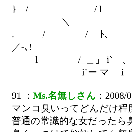
} / / l
＼
. / / 
／-､!
l /_＿」 i` 、＿__ 
| i`ー マ i l
91 ：
Ms.名無しさん
：2008/07
マンコ臭いってどんだけ程
普通の常識的な女だったら