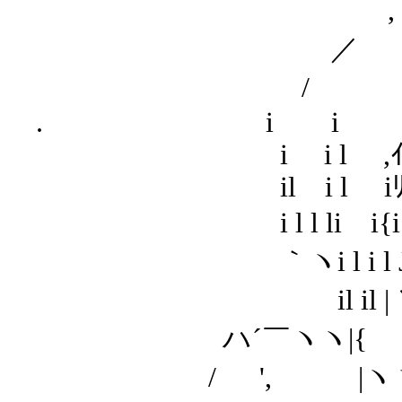
, '"´ ￣
／
/
. i i /! i
i i l ,ｲ_i !
il i l iﾘ,こi i i
i l l li i{i「;;
｀ヽi l i l J///V
il il | ＼(￣,ﾌ
ハ´￣ヽヽ|{ ヽフ l
/ ', |ヽヽ／ ヽ|