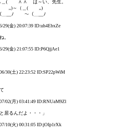
＿( ∧ ∧ は～い、先生。
,)～（＿( ,,)
_ﾉ ～（＿__ﾉ
/29(金) 20:07:39 ID:uh4EbxZe
んね。
/29(金) 21:07:55 ID:P6QjjAe1
06/30(土) 22:23:52 ID:SP22pWiM
て
07/02(月) 03:41:49 ID:RNUaM9Zl
と居るんだよ・・・」
7/10(火) 00:31:05 ID:jOIp1rXk