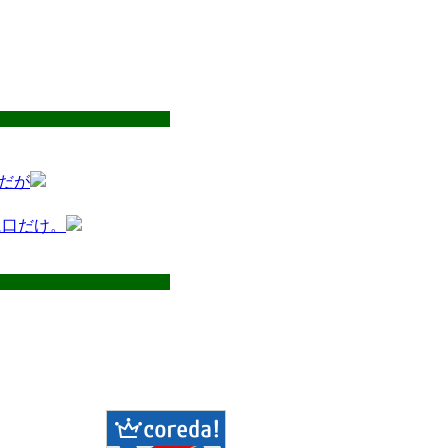
だが
に口だけ。