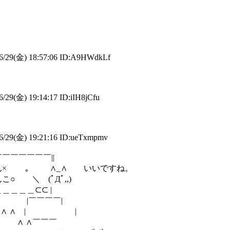
6/29(金) 18:57:06 ID:A9HWdkLf
/29(金) 19:14:17 ID:iIH8jCfu
6/29(金) 19:21:16 ID:ueTxmpmv
￣￣￣||
 ∧_∧ いいですね。
(ﾟДﾟ,,)
＿⊂⊂ |
 |￣￣￣￣|
( ∧ ∧ | |
_( ∧ ∧￣￣￣