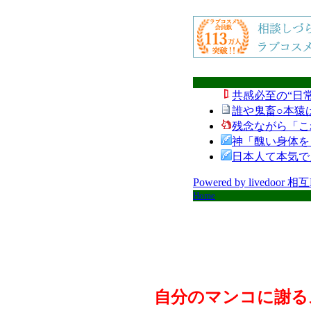
共感必至の“日
誰や鬼畜○本猿
残念ながら「こ
神「醜い身体を
日本人て本気で
Powered by livedoor 相
Home
自分のマンコに謝る