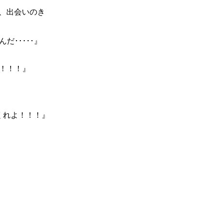
、出会いのき
･････』
！！！』
くれよ！！！』