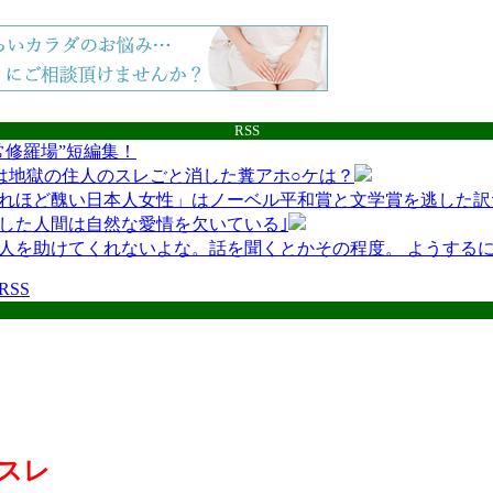
RSS
常修羅場”短編集！
は地獄の住人のスレごと消した糞アホ○ケは？
れほど醜い日本人女性」はノーベル平和賞と文学賞を逃した訳
した人間は自然な愛情を欠いている｣
人を助けてくれないよな。話を聞くとかその程度。 ようする
互RSS
スレ