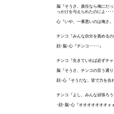
脳『そうさ、責任なら俺にだっ
っかけを与えられたのによ････
心『いや、一番悪いのは俺さ。
チンコ『みんな自分を責めるの
顔･脳･心『チンコ･････』
チンコ『生きていれば必ずチャ
脳『そうさ、チンコの言う通り
顔･心『そうだな、皆で力を合
チンコ『よし、みんな頑張ろう
･顔･脳･心『オオオオオオオ