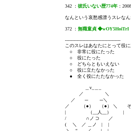
342 ：
彼氏いない歴774年
：2008
なんという哀愁感漂うスレなん
372 ：
無職童貞 ◆wOY5HoiTrI
--------------------------------------
このスレはあなたにとって役に
○ 非常に役にたった
○ 役にたった
○ どちらともいえない
○ 役に立たなかった
● 全く役にたたなかった
＿v_＿_
／ ＼
／ ─ ─＼
／ （●） （●） ＼ そ
| （__人__） |
/ ∩ノ ⊃ ／
( ＼ ／ ＿ノ | |
.＼ “ ／＿＿| |