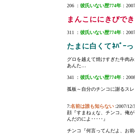
206 ：
彼氏いない歴774年
：2007
まんこににきびでき
311 ：
彼氏いない歴774年
：2007
たまに白くてﾈﾊﾞｰ
グロを越えて焼けすぎた牛肉み
あんた…
341 ：
彼氏いない歴774年
：2008
孤板～自分のチンコに謝るスレ
7:
名前は誰も知らない
:2007/12/
顔『すまねぇな、チンコ。俺が
んだのによ･････』
チンコ『何言ってんだよ、お前