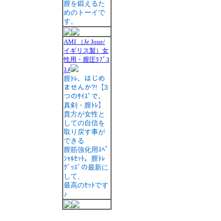
膣を鍛えるた
めのトーイで
す。
AMI （Je Joue/
イギリス製）女
性用・膣圧ﾗﾌﾞｺ
ｽﾒ
膣ﾄﾚ、はじめ
ませんか?!【3
つのｻｲｽﾞで、
真剣・膣ﾄﾚ】
貴方が女性と
しての自信を
取り戻す事が
できる
膣筋強化用ｽﾍﾟ
ｼｬﾙｾｯﾄ。膣ﾄﾚ
ｸﾞｯｽﾞの最新に
して、
最高のｾｯﾄです
♪