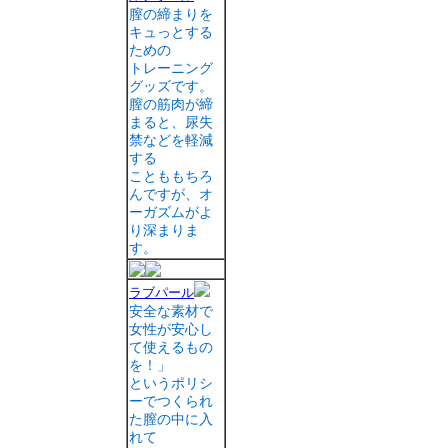
膣の締まりを
キュっとする
ための
トレーニング
グッズです。
膣の筋肉が締
まると、尿失
禁などを軽減
する
ことももちろ
んですが、オ
ーガズムがよ
り深まりま
す。
ラブパール
安全な素材で
女性が安心し
て使えるもの
を！」
というポリシ
ーでつくられ
た膣の中に入
れて