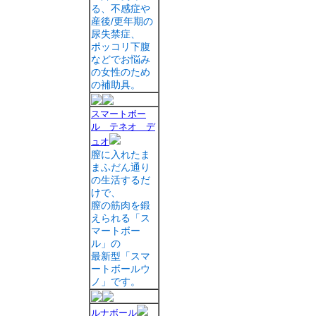
る、不感症や
産後/更年期の
尿失禁症、
ポッコリ下腹
などでお悩み
の女性のため
の補助具。
スマートボー
ル テネオ デ
ュオ
膣に入れたま
まふだん通り
の生活するだ
けで、
膣の筋肉を鍛
えられる「ス
マートボー
ル」の
最新型「スマ
ートボールウ
ノ」です。
ルナボール