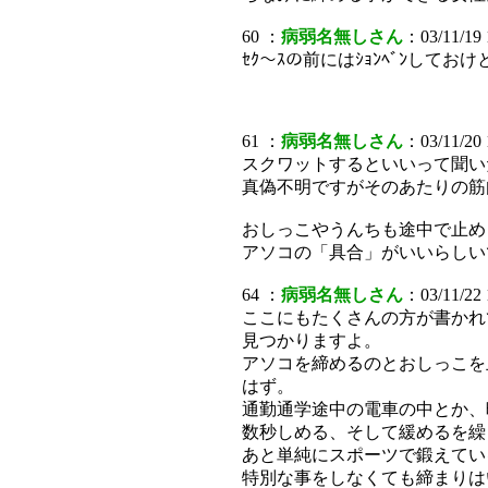
60 ：
病弱名無しさん
：03/11/19 
ｾｸ～ｽの前にはｼｮﾝﾍﾞﾝして
61 ：
病弱名無しさん
：03/11/20 
スクワットするといいって聞い
真偽不明ですがそのあたりの筋
おしっこやうんちも途中で止め
アソコの「具合」がいいらしい
64 ：
病弱名無しさん
：03/11/22 
ここにもたくさんの方が書かれ
見つかりますよ。
アソコを締めるのとおしっこを
はず。
通勤通学途中の電車の中とか、
数秒しめる、そして緩めるを繰
あと単純にスポーツで鍛えてい
特別な事をしなくても締まりは