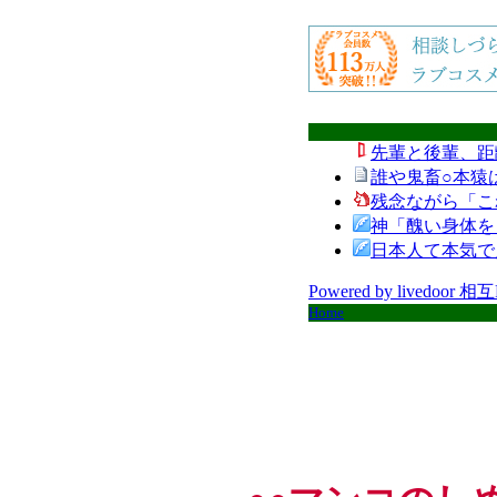
先輩と後輩、距
誰や鬼畜○本猿
残念ながら「こ
神「醜い身体を
日本人て本気で
Powered by livedoor 相
Home