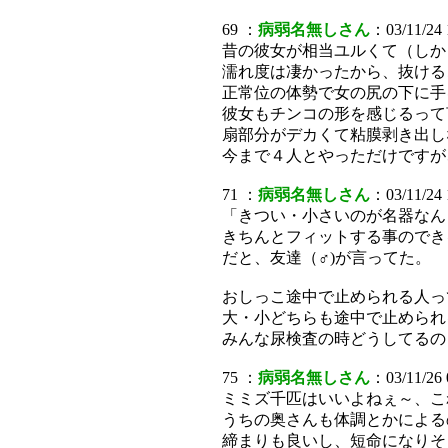
69 ：
病弱名無しさん
：03/11/24
昔の彼女が相当ユルくて（しか
濡れ度は凄かったから、抜ける
正常位の体勢で女の尻の下に手
彼女もチンコの形を感じるって
扇部分がデカくて粘膜剥き出し
今まで４人とやっただけですが
71 ：
病弱名無しさん
：03/11/24
「きつい・小さいのが名器なん
きちんとフィットする事のでき
だと、友達（♂)が言ってた。
おしっこ途中で止められる人っ
大・小どちらも途中で止められ
みんな尿検査の時どうしてるの
75 ：
病弱名無しさん
：03/11/26
ミミズ千匹はいいよねぇ～、こ
うちの奥さんも体調とかによるの
締まりも良いし、短命になりそう