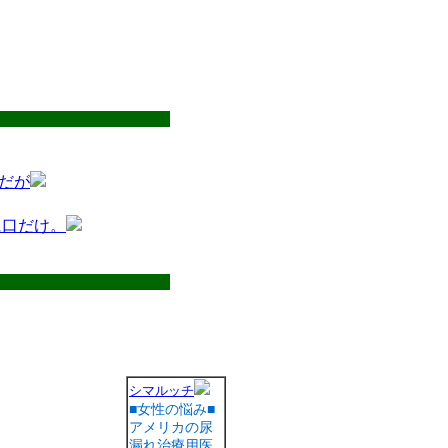
だが
に口だけ。
シマルッチ
■女性の悩み■
アメリカの尿
漏れ治療用医