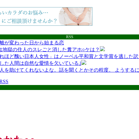
RSS
離が変わった日から始まる恋
は地獄の住人のスレごと消した糞アホ○ケは？
れほど醜い日本人女性」はノーベル平和賞と文学賞を逃した訳
した人間は自然な愛情を欠いている｣
人を助けてくれないよな。話を聞くとかその程度。 ようする
互RSS