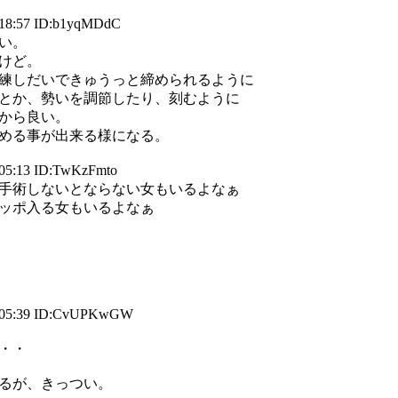
 18:57 ID:b1yqMDdC
い。
けど。
練しだいできゅうっと締められるように
とか、勢いを調節したり、刻むように
から良い。
める事が出来る様になる。
05:13 ID:TwKzFmto
手術しないとならない女もいるよなぁ
ッポ入る女もいるよなぁ
 05:39 ID:CvUPKwGW
・・
るが、きっつい。