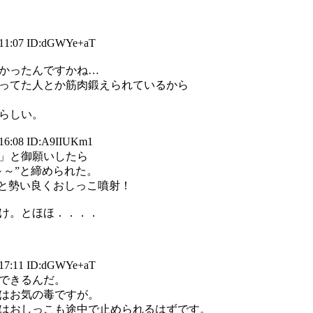
 11:07 ID:dGWYe+aT
かったんですかね…
ってた人とか筋肉鍛えられているから
らしい。
 16:08 ID:A9IIUKm1
」と御願いしたら
～～”と締められた。
”と勢い良くおしっこ噴射！
け。とほほ．．．．
 17:11 ID:dGWYe+aT
できるんだ。
はお気の毒ですが。
はおしっこも途中で止められるはずです。