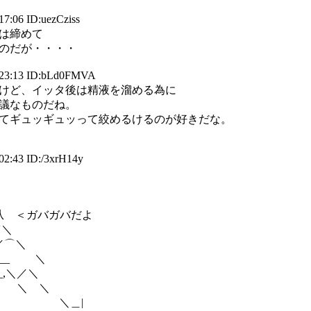
17:06 ID:uezCziss
は締めて
のだが・・・・
 23:13 ID:bLd0FMVA
けど、イッタ後は精液を溜める為に
議なものだね。
てギュッギュッって絞めるけるのが好きだな。
02:43 ID:/3xrH14y
＜ガバガバだよ
＼
⌒＼
__ ＼
_,＼／＼
 ＼ ＼
＼＿|