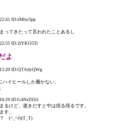
22:41 ID:sMlxs5pp
まってきたって言われたことあるし
22:55 ID:2tYKO5Tr
だよ
 15:20 ID:QTAdyQWg
のにハイヒールしか履かない。
。
16:29 ID:G4NrZE61
まるけど、逝きだすと中は揺る揺るです。
ます。
_^ﾒ)(T_T)