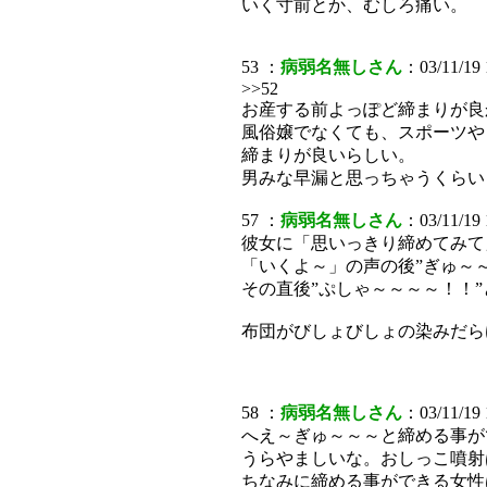
いく寸前とか、むしろ痛い。
53 ：
病弱名無しさん
：03/11/19
>>52
お産する前よっぽど締まりが良
風俗嬢でなくても、スポーツや
締まりが良いらしい。
男みな早漏と思っちゃうくらい
57 ：
病弱名無しさん
：03/11/19
彼女に「思いっきり締めてみて
「いくよ～」の声の後”ぎゅ～
その直後”ぷしゃ～～～～！！
布団がびしょびしょの染みだら
58 ：
病弱名無しさん
：03/11/19
へえ～ぎゅ～～～と締める事が
うらやましいな。おしっこ噴射
ちなみに締める事ができる女性