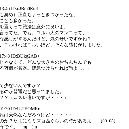
 13:46 ID:oJBm0Rm1
も臭め）正直ちょっときつかったな。
ことも多かった。
を置くって戦法は意外に良いよ。
言ってた。でも、ユルい人のマンコって、
な感じがするんだけど、気のせいですかね？
、ユルければユルいほど、そんな感じがしました。
 17:48 ID:BUkg2AB+
じゃなくて、どんな大きさのおちんちんでも
る万個が名器。緩急つけられれば尚よし。」
て少ないんですか？
るのが普通だと思ってました。
？？（←スレ違いですが・・・）
 01:30 ID:U2JEOMRo
れは天然なんだろうけど・・・・・
か？たまにミミズ百匹ぐらいの時があるよ。 (^0_0^)
です。 m(__)m