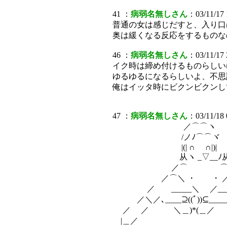
41 ：
病弱名無しさん
：03/11/17 
普通の女は感じだすと、入り口
奥は緩くなる反応をするものな
46 ：
病弱名無しさん
：03/11/17
イク時は締め付けるものらしい
ゆるゆるになるらしいよ、不思
俺はイッタ時にビクンビクンし
47 ：
病弱名無しさん
：03/11/18 
／⌒⌒ヽ
/ノﾉ⌒⌒ヾ
|(| ∩ ∩|)|
从ヽ _▽__ﾉ从 
／⌒ ⌒
／⌒＼ ・ ・ ／
／ _____＼ ／__
／＼／､____⊇((ﾟ))⊆____
／ ／ ＼＿)*(＿／
|＿／ 