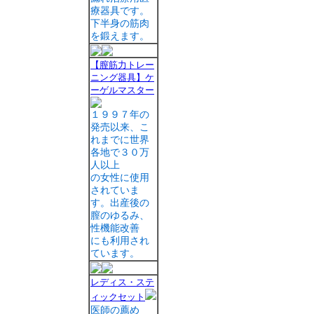
療器具です。
下半身の筋肉
を鍛えます。
【膣筋力トレー
ニング器具】ケ
ーゲルマスター
１９９７年の
発売以来、こ
れまでに世界
各地で３０万
人以上
の女性に使用
されていま
す。出産後の
膣のゆるみ、
性機能改善
にも利用され
ています。
レディス・ステ
ィックセット
医師の薦め