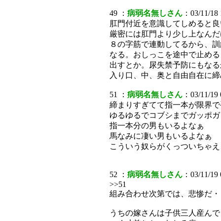
49 ：
病弱名無しさん
：03/11/18
肛門付近を意識してしめると良
厳密には肛門より少し上なんだ
８の字筋で連動してるから、訓
なる。おしっこを途中で止める
出すとか。尿失禁予防にもなる
入り口、中、奥と自由自在に締
51 ：
病弱名無しさん
：03/11/19 
締まりすぎてて指一本が限界で
ゆるゆるでコブシまでガッポガ
指一本分の男もいるよなぁ
馬なみに凄い男もいるよなぁ
こういう奴らがくっついちゃえ
52 ：
病弱名無しさん
：03/11/19
>>51
組み合わせ次第では、悲惨だ・
うちの嫁さんは子供三人産んで