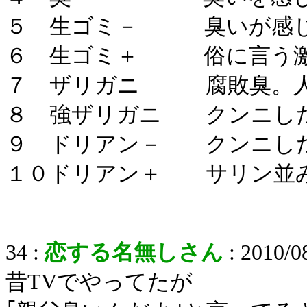
５ 生ゴミ－ 臭いが感じ
６ 生ゴミ＋ 俗に言う激
７ ザリガニ 腐敗臭。人
８ 強ザリガニ クンニした
９ ドリアン－ クンニした
１０ドリアン＋ サリン並み
34 :
恋する名無しさん
: 2010/0
昔TVでやってたが