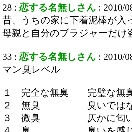
28 :
恋する名無しさん
: 2010/0
昔、うちの家に下着泥棒が入
母親と自分のブラジャーだけ
33 :
恋する名無しさん
: 2010/0
マン臭レベル
１ 完全な無臭 完璧な無臭
２ 無臭 臭いではなく
３ 微臭 仄かに匂いが
４ 臭 臭いを感じ取る