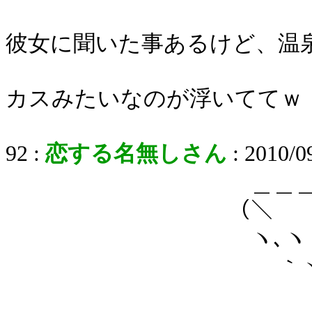
彼女に聞いた事あるけど、温
カスみたいなのが浮いててｗ
92 :
恋する名無しさん
: 2010/0
＿＿＿＿
（＼ ∞
ヽ､ヽ lヽ,
｀ヽ)__（ ）
と、 