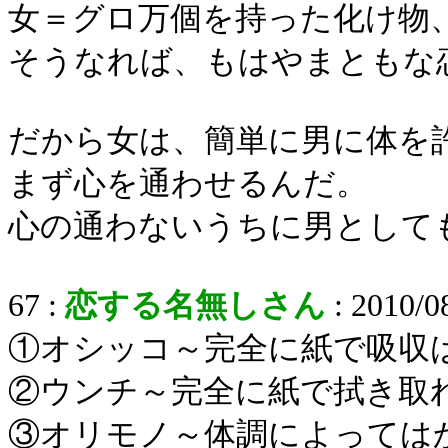
女＝グロ万個を持った化け物
そうなれば、もはやまともな
だから女は、簡単に男に体を
まず心を通わせるんだ。
心の通わないうちに男として
67 :
恋する名無しさん
: 2010/0
①オシッコ～完全に紙で吸収
②ウンチ～完全に紙で拭き取
③オリモノ～体調によっては