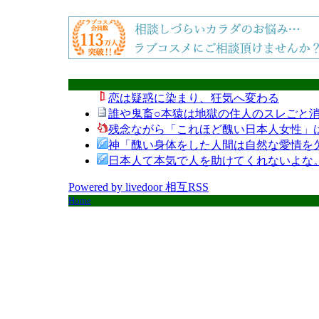
恋は疑惑に染まり、狂気へ変わる
誰や鬼畜○本猿は地獄の住人のスレごと消
残念ながら「これほど醜い日本人女性」
神「醜い身体をした人間は自然な愛情を
日本人て本気で人を助けてくれないよな
Powered by livedoor 相互RSS
Home