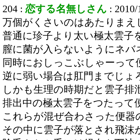
204 :
恋する名無しさん
: 2010/
万個がくさいのはあたりまえ
普通に珍子より太い極太雲子
膣に菌が入らないようにネバ
同時におしっこぶしゃーって
逆に弱い場合は肛門までじょろじ
しかも生理の時期だと雲子排
排出中の極太雲子をつたって便器
これらが混ぜ合わさった便器
その中に雲子が落とされ飛沫