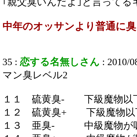
｢親父臭いんだよ｣と言って
中年のオッサンより普通に臭
35 :
恋する名無しさん
: 2010/0
マン臭レベル2
１１ 硫黄臭- 下級魔物以
１２ 硫黄臭+ 下級魔物以
１３ 亜臭- 中級魔物が吸