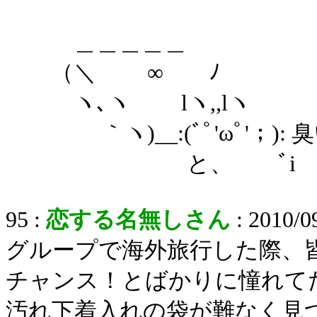
＿＿＿＿＿
（＼ ∞ ﾉ
ヽ､ヽ lヽ,,lヽ
｀ヽ)__:(ﾞﾟ'ωﾟ'；): 臭
と、 ﾞi
95 :
恋する名無しさん
: 2010/0
グループで海外旅行した際、
チャンス！とばかりに憧れて
汚れ下着入れの袋が難なく見