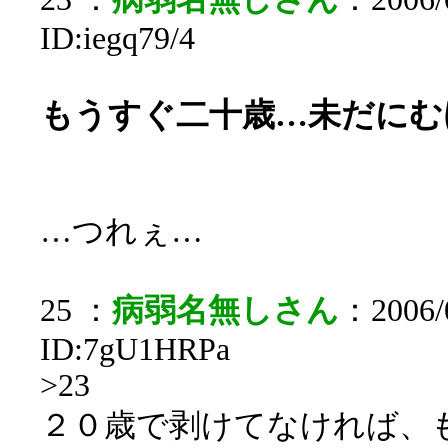
ID:iegq79/4
もうすぐ二十歳…未だにむ
…つれぇ…
25 ：
病弱名無しさん
：2006/0
ID:7gU1HRPa
>23
２０歳で剥けてなければ、