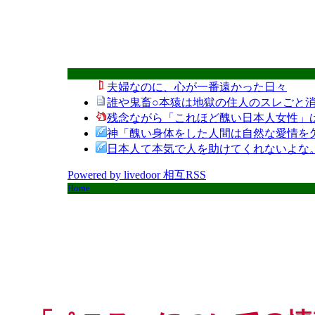
夫婦なのに、心が一番遠かった日々
誰や鬼畜○本猿は地獄の住人のスレごと消
残念ながら「これほど醜い日本人女性」
神「醜い身体をした人間は自然な愛情を
日本人て本気で人を助けてくれないよな
Powered by livedoor 相互RSS
Home