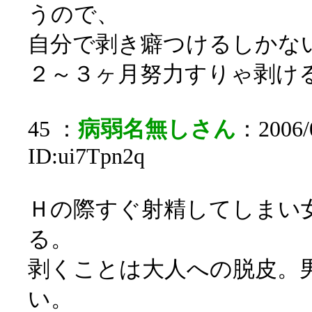
うので、
自分で剥き癖つけるしかな
２～３ヶ月努力すりゃ剥け
45 ：
病弱名無しさん
：2006/0
ID:ui7Tpn2q
Ｈの際すぐ射精してしまい
る。
剥くことは大人への脱皮。
い。