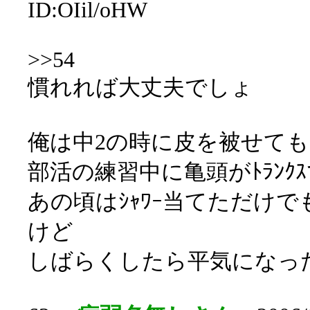
ID:OIil/oHW
>>54
慣れれば大丈夫でしょ
俺は中2の時に皮を被せて
部活の練習中に亀頭がﾄﾗﾝｸｽ
あの頃はｼｬﾜｰ当てただけ
けど
しばらくしたら平気になっ