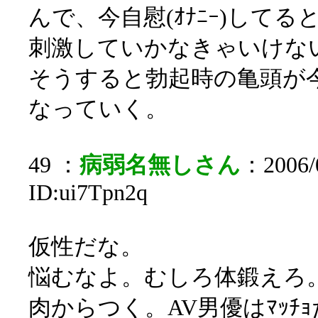
んで、今自慰(ｵﾅﾆｰ)して
刺激していかなきゃいけな
そうすると勃起時の亀頭が
なっていく。
49 ：
病弱名無しさん
：2006/0
ID:ui7Tpn2q
仮性だな。
悩むなよ。むしろ体鍛えろ
肉からつく。AV男優はﾏｯﾁ