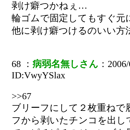
剥け癖つかねぇ…
輪ゴムで固定してもすぐ元
他に剥け癖つけるのいい方
68 ：
病弱名無しさん
：2006/0
ID:VwyYSlax
>>67
ブリーフにして２枚重ねで
フから剥いたチンコを出し