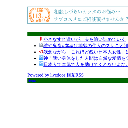
小さなすれ違いが、夫を追い詰めていく
誰や鬼畜○本猿は地獄の住人のスレごと消
残念ながら「これほど醜い日本人女性」
神「醜い身体をした人間は自然な愛情を
日本人て本気で人を助けてくれないよな
Powered by livedoor 相互RSS
Home