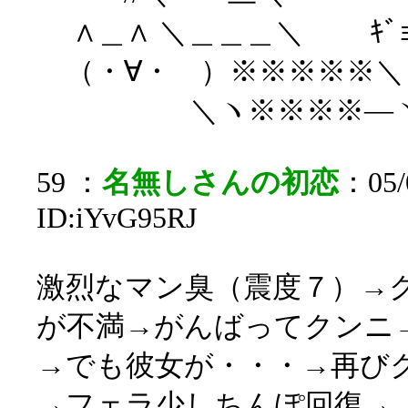
∧＿∧ ＼＿＿＿＼ ｷﾞｮｰ
（・∀・ ）※※※※※
＼ヽ※※※※―
59 ：
名無しさんの初恋
：05/0
ID:iYvG95RJ
激烈なマン臭（震度７）→
が不満→がんばってクンニ
→でも彼女が・・・→再び
→フェラ少しちんぽ回復→