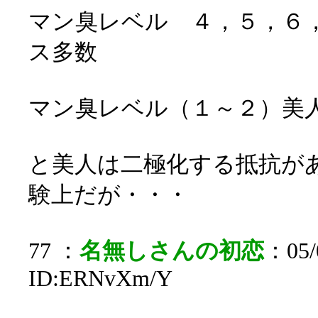
マン臭レベル ４，５，６
ス多数
マン臭レベル（１～２）美人
と美人は二極化する抵抗が
験上だが・・・
77 ：
名無しさんの初恋
：05/0
ID:ERNvXm/Y