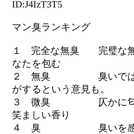
ID:J4IzT3T5
マン臭ランキング
１ 完全な無臭 完璧な無
なたを包む
２ 無臭 臭いではな
がするという意見も。
３ 微臭 仄かに匂い
笑ましい香り
４ 臭 臭いを感じ