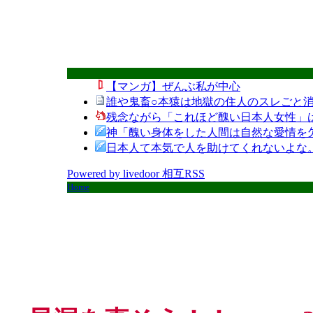
【マンガ】ぜんぶ私が中心
誰や鬼畜○本猿は地獄の住人のスレごと消
残念ながら「これほど醜い日本人女性」
神「醜い身体をした人間は自然な愛情を
日本人て本気で人を助けてくれないよな
Powered by livedoor 相互RSS
Home