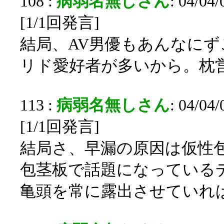
108 :
病弱名無しさん
: 04/04
[1/1回発言]
結局、AV男優もあんなに
リド愛好者が多いから。枕
113 :
病弱名無しさん
: 04/04
[1/1回発言]
結局さ、早漏の原因は仮性
包茎板で話題になっている
亀頭を常に露出させていれ