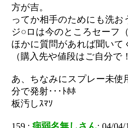
方が吉。
ってか相手のためにも洗お
ジ○ロは今のところセーフ
ほかに質問があれば聞いて
（購入先や値段はご自分で
あ、ちなみにスプレー未使用だ
分で発射･･･ﾄﾎﾎ
板汚しｽﾏｿ
159 :
病弱名無しさん
: 04/04