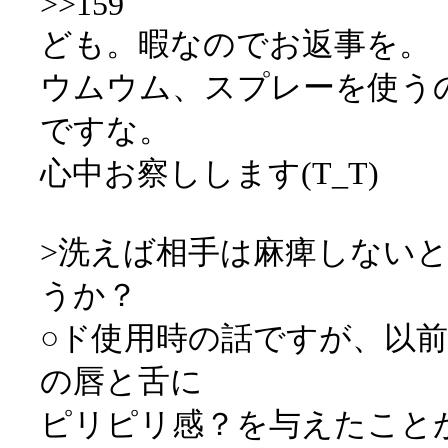
>>159
ども。暇なのでお返事を。
ウムウム、スプレーを使う
ですな。
心中お察しします(T_T)
>洗えば相手は麻痺しない
うか？
○ド使用時の話ですが、以前ゴ
の唇と舌に
ピリピリ感？を与えたこと