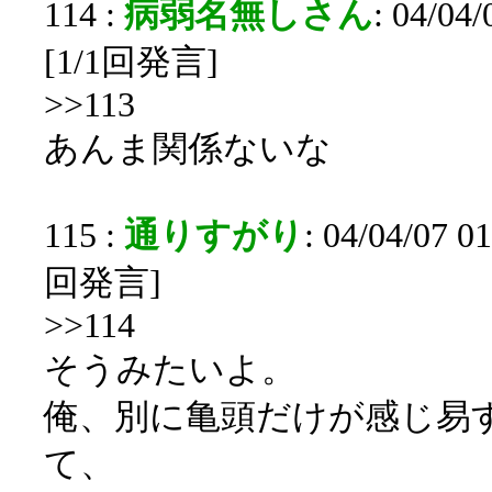
114 :
病弱名無しさん
: 04/04
[1/1回発言]
>>113
あんま関係ないな
115 :
通りすがり
: 04/04/07 0
回発言]
>>114
そうみたいよ。
俺、別に亀頭だけが感じ易
て、