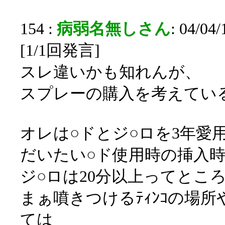
154 :
病弱名無しさん
: 04/04
[1/1回発言]
スレ違いかも知れんが、
スプレーの購入を考えてい
オレは○ドとジ○ロを3年愛
だいたい○ド使用時の挿入時
ジ○ロは20分以上ってとこ
まぁ噴きつけるﾃｨﾝｺの場
ては