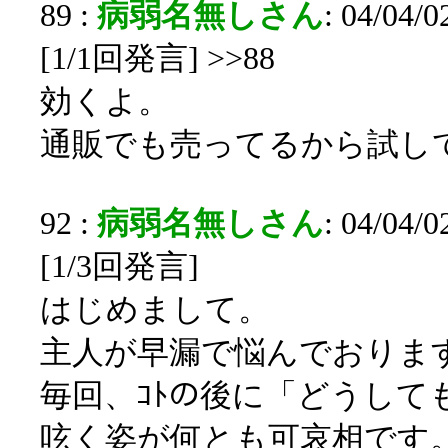
89 :
病弱名無しさん
: 04/04/
[1/1回発言] >>88
効くよ。
通販でも売ってるから試し
92 :
病弱名無しさん
: 04/04/
[1/3回発言]
はじめまして。
主人が早漏で悩んでおりま
毎回、ｺﾄの後に「どうして
呟く姿が何とも可哀相です