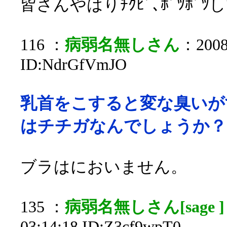
皆さんやはりﾁｸﾋﾞ､ﾎﾞﾂﾎﾞ
116 ：
病弱名無しさん
：2008/
ID:NdrGfVmJO
乳首をこすると変な臭いが
はチチガなんでしょうか？
ブラはにおいません。
135 ：
病弱名無しさん[sage ]
03:14:18 ID:Z3cf9wpT0