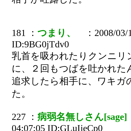
181 ：
つまり、
：2008/03/1
ID:9BG0jTdv0
乳首を吸われたりクンニリ
に、２回もつばを吐かれた
追求したら相手に、ワキガ
た。
227 ：
病弱名無しさん[sage]
04:07:05 ID:GLuIjeCp0