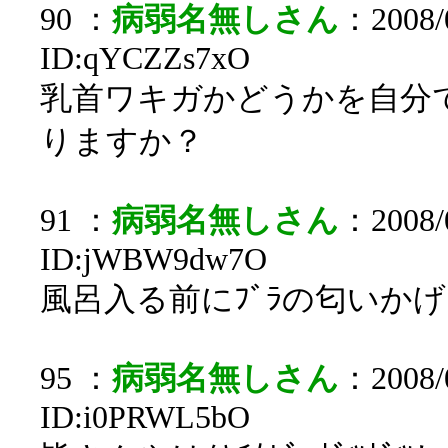
90 ：
病弱名無しさん
：2008/0
ID:qYCZZs7xO
乳首ワキガかどうかを自分
りますか？
91 ：
病弱名無しさん
：2008/0
ID:jWBW9dw7O
風呂入る前にﾌﾞﾗの匂いか
95 ：
病弱名無しさん
：2008/0
ID:i0PRWL5bO