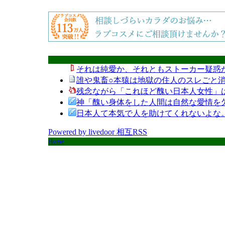
それは純愛か、それともストーカー疑惑
誰や鬼畜○本猿は地獄の住人のスレごと消
残念ながら「これほど醜い日本人女性」
神「醜い身体をした人間は自然な愛情を
日本人て本気で人を助けてくれないよな
Powered by livedoor 相互RSS
Home