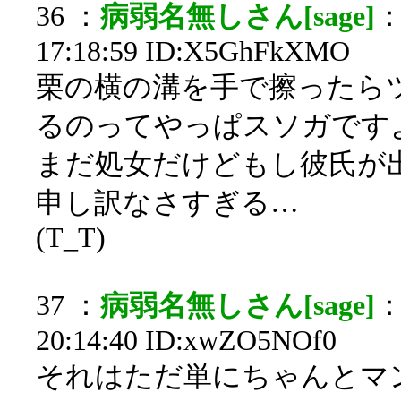
36 ：
病弱名無しさん[sage]
：
17:18:59 ID:X5GhFkXMO
栗の横の溝を手で擦ったら
るのってやっぱスソガです
まだ処女だけどもし彼氏が
申し訳なさすぎる…
(T_T)
37 ：
病弱名無しさん[sage]
：
20:14:40 ID:xwZO5NOf0
それはただ単にちゃんとマ