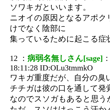
ソワキガといいます。
ニオイの原因となるアポク
けでなく陰部に
集っているために起こる症
12 ：
病弱名無しさん[sage]
：
18:11:28 ID:OLu3tmmkO
ワキガ重度だが、自分の臭
チチガは彼の口を通して発
なのでスソガもあると思う
ただ、スソはけっこう汗か