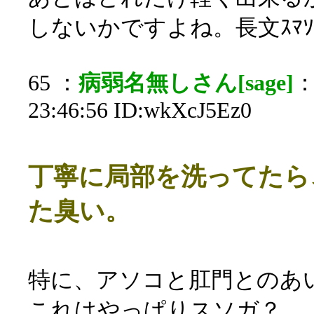
しないかですよね。長文ｽﾏ
65 ：
病弱名無しさん[sage]
：
23:46:56 ID:wkXcJ5Ez0
丁寧に局部を洗ってたら
た臭い。
特に、アソコと肛門とのあ
これはやっぱりスソガ？