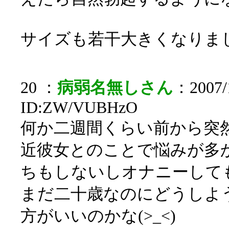
サイズも若干大きくなりま
20 ：
病弱名無しさん
：2007/1
ID:ZW/VUBHzO
何か二週間くらい前から突
近彼女とのことで悩みが多
ちもしないしオナニーして
まだ二十歳なのにどうしよう
方がいいのかな(>_<)