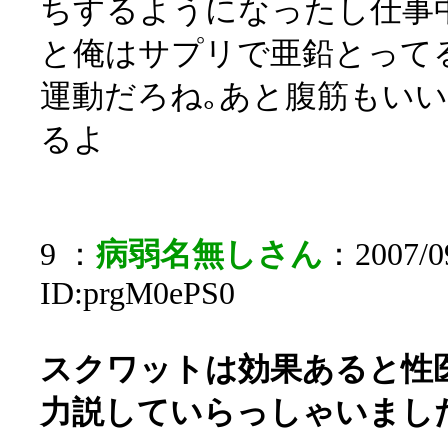
ちするようになったし仕事
と俺はサプリで亜鉛とって
運動だろね｡あと腹筋もい
るよ
9 ：
病弱名無しさん
：2007/09
ID:prgM0ePS0
スクワットは効果あると性
力説していらっしゃいまし