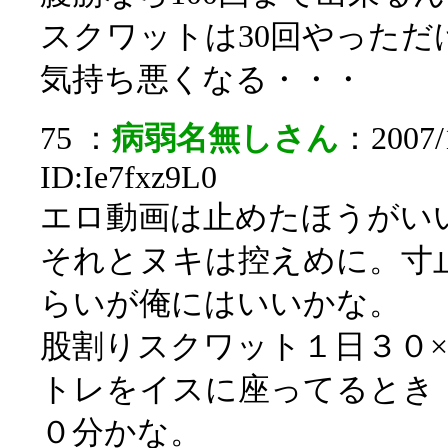
スクワットは30回やっただ
気持ち悪くなる・・・
75 ：
病弱名無しさん
：2007/1
ID:Ie7fxz9L0
エロ動画は止めたほうがい
それとヌキは控えめに。寸
らいが俺にはいいかな。
股割りスクワット１日３０
トレをイスに座ってるとき
０分かな。