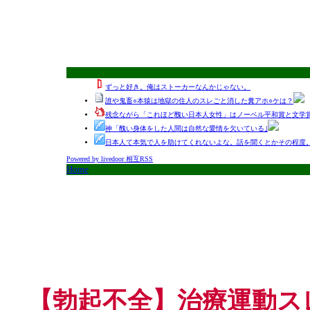
ずっと好き。俺はストーカーなんかじゃない。
誰や鬼畜○本猿は地獄の住人のスレごと消した糞アホ○ケは？
残念ながら「これほど醜い日本人女性」はノーベル平和賞と文学
神「醜い身体をした人間は自然な愛情を欠いている｣
日本人て本気で人を助けてくれないよな。話を聞くとかその程度。
Powered by livedoor 相互RSS
Home
【勃起不全】治療運動ス