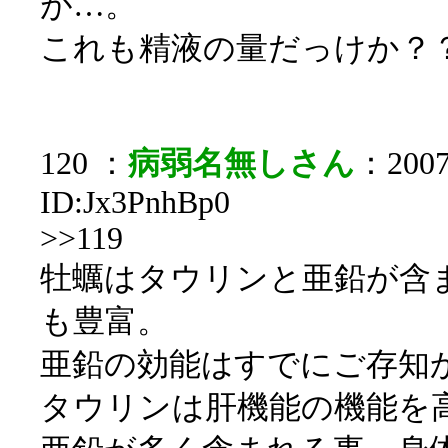
が…。
これも精液の量だっけか？
120 ：
病弱名無しさん
：2007/
ID:Jx3PnhBp0
>>119
牡蠣はタウリンと亜鉛が含
も豊富。
亜鉛の効能はすでにご存知
タウリンは肝機能の機能を