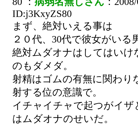
80 ：
病弱名無しさん
：2008/0
ID:j3KxyZS80
まず、絶対いえる事は
２０代、30代で彼女がいる
絶対ムダオナはしてはいけ
のもダメダ。
射精はゴムの有無に関わり
射する位の意識で。
イチャイチャで起つがイザ
はムダオナのせいだ。