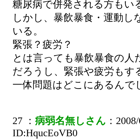
糖尿病で併発される方もい
しかし、暴飲暴食・運動し
いる。
緊張？疲労？
とは言っても暴飲暴食の人
だろうし、緊張や疲労もす
一体問題はどこにあるんで
27 ：
病弱名無しさん
：2008/0
ID:HqucEoVB0