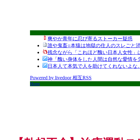
爽やか青年に忍び寄るストーカー疑惑
誰や鬼畜○本猿は地獄の住人のスレごと消
残念ながら「これほど醜い日本人女性」
神「醜い身体をした人間は自然な愛情を
日本人て本気で人を助けてくれないよな
Powered by livedoor 相互RSS
Home