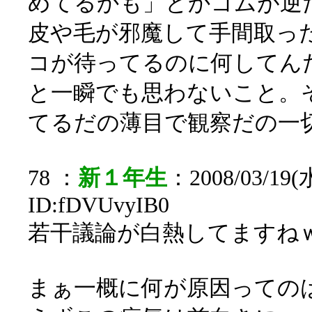
めてるかも」とかゴムが逆
皮や毛が邪魔して手間取っ
コが待ってるのに何してんだ
と一瞬でも思わないこと。
てるだの薄目で観察だの一
78 ：
新１年生
：2008/03/19(水
ID:fDVUvyIB0
若干議論が白熱してますね
まぁ一概に何が原因っての