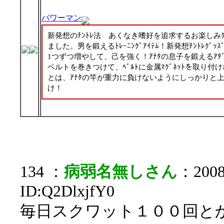
パワーマン
新発想のﾁﾝﾄﾚ法 あくなき嗜好を追求するお楽しみｸ
ました。男を鍛えるﾄﾚｰﾆﾝｸﾞｱｲﾃﾑ！新発想ﾁﾝﾄﾚｸﾞ
1つずつ増やして、己を強く！ｱﾅﾀの息子を鍛えるｱﾀﾞﾙﾄ
ベルトを巻きつけて、ﾍﾞﾙﾄに金属ﾏｸﾞﾈｯﾄを取り付
とは、ｱﾅﾀの竿が重力に負けないようにしっかりと
け！
134 ：
病弱名無しさん
：2008/
ID:Q2DlxjfY0
毎日スクワット１００回と