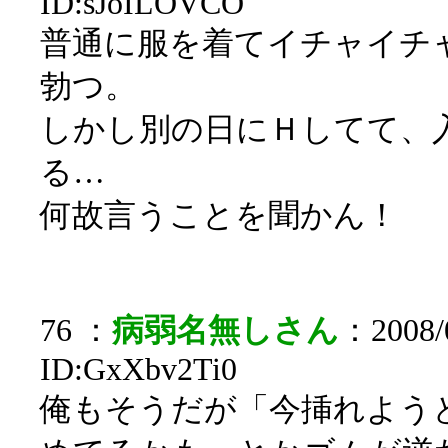
ID:sJoILOVCO
普通に服を着てイチャイチ
勃つ。
しかし別の日にＨしてて、
る…
何故言うことを聞かん！
76 ：
病弱名無しさん
：2008/0
ID:GxXbv2Ti0
俺もそうだが「今挿れよう