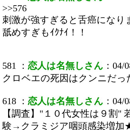
>>576
刺激が強すぎると舌癌になり
舐めすぎもｲｸﾅｲ！！
581 ：
恋人は名無しさん
：04/08
クロベエの死因はクンニだっ
618 ：
恋人は名無しさん
：04/08
【調査】"１０代女性は９割"
験→クラミジア咽頭感染増加