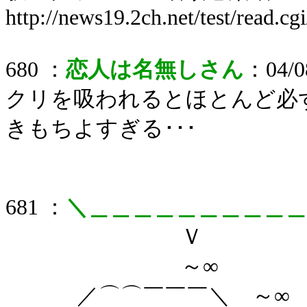
http://news19.2ch.net/test/read.c
680 ：
恋人は名無しさん
：04/08
クリを吸われるとほとんど必
きもちよすぎる･･･
681 ：
＼＿＿＿＿＿＿＿＿＿＿
Ｖ
～∞
／⌒⌒￣￣￣＼ ～∞