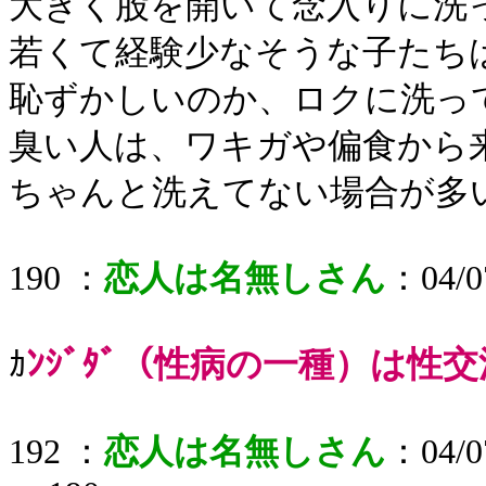
大きく股を開いて念入りに洗
若くて経験少なそうな子たち
恥ずかしいのか、ロクに洗っ
臭い人は、ワキガや偏食から
ちゃんと洗えてない場合が多
190 ：
恋人は名無しさん
：04/07
ﾝｼﾞﾀﾞ（性病の一種）は性
ｶ
192 ：
恋人は名無しさん
：04/07