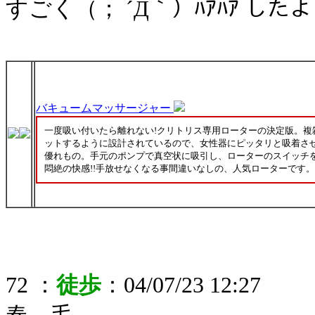
すごく（； ´Д｀）ﾊｱﾊｱ したよ
バキュームマッサージャー
一度吸い付いたら離れない!クリトリス専用ローターの決定版。複
ットするように設計されているので、女性器にピッタリと吸着さ
優れもの。手元のポンプで真空状に吸引し、ローターのスイッチを
悶絶の快感!!手放せなくなる事間違いなしの、人気ローターです。
72 ：
徒歩
：04/07/23 12:27