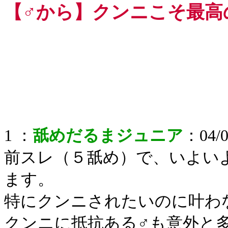
【♂から】クンニこそ最高
1 ：
舐めだるまジュニア
：04/0
前スレ（５舐め）で、いよい
ます。
特にクンニされたいのに叶わ
クンニに抵抗ある♂も意外と