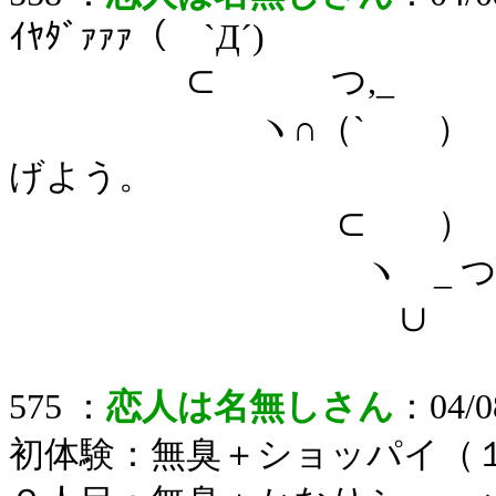
ｲﾔﾀﾞｧｧｧ（ `Д´)
⊂ つ,_
ヽ∩（` ） おじさ
げよう。
⊂ ）
ヽ _ 
∪
575 ：
恋人は名無しさん
：04/08
初体験：無臭＋ショッパイ（