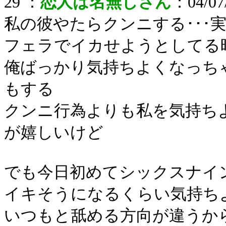
29 ：
恋人は名無しさん
：04/07/
私の彼やたらクンニする･･･
フェラでイカせようとしてる
俺ばっかり気持ちよくなっち
もする
クンニ行為よりも私を気持ち
が嬉しいけど
でも今日初めてシックスナイ
イキそうになるくらい気持ち
いつもと舐める方向が違うか