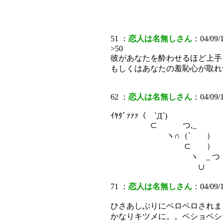
51 ：
恋人は名無しさん
：04/09/1
>50
彼があなたを酔わせるほど上手
もしくはあなたの羞恥心が取れ
62 ：
恋人は名無しさん
：04/09/1
ｲﾔﾀﾞｧｧｧ（ `Д´)
⊂ つ,_
ヽ∩（` ） おい
⊂ ）
ヽ _ 
∪
71 ：
恋人は名無しさん
：04/09/1
ひさあしぶりにベロベロされま
かなりキツメに。。ベショベシ