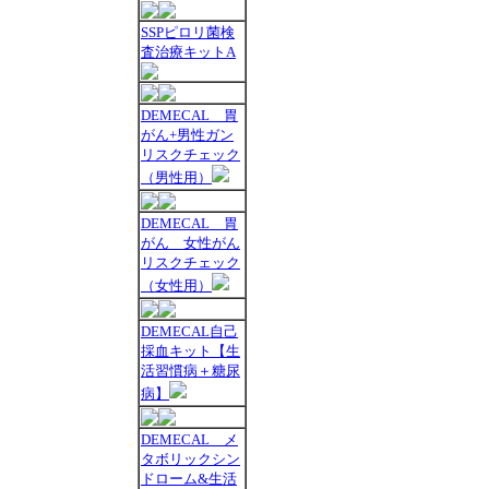
SSPピロリ菌検
査治療キットA
DEMECAL 胃
がん+男性ガン
リスクチェック
（男性用）
DEMECAL 胃
がん 女性がん
リスクチェック
（女性用）
DEMECAL自己
採血キット【生
活習慣病＋糖尿
病】
DEMECAL メ
タボリックシン
ドローム&生活