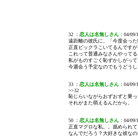
32 ：
恋人は名無しさん
：04/09/1
遠距離の彼氏に、「今度会った
正直ビックラこいてるんですが
これって普通みなさんやってる
私がものすごく恥ずかしがって
今週会う予定なのでもうどうし
33 ：
恋人は名無しさん
：04/09/1
>>32
恥じらいながらおずおずと乗っ
それがまた萌えるんだから。
50 ：
恋人は名無しさん
：04/09/1
正直マグロな私。。舐められて
なんでだろう？大好きな彼なの