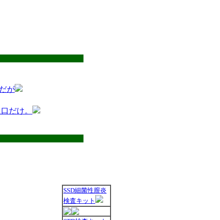
だが
に口だけ。
SSD細菌性膣炎
検査キット