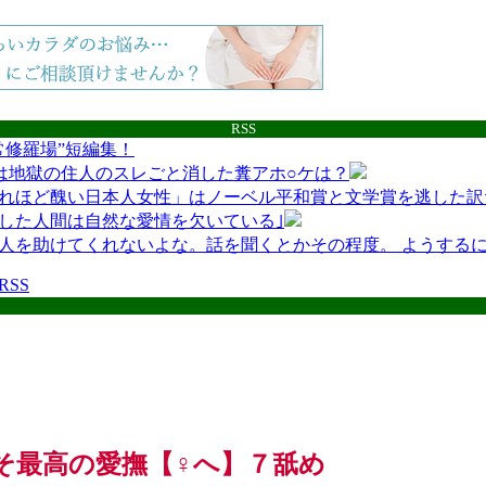
RSS
常修羅場”短編集！
は地獄の住人のスレごと消した糞アホ○ケは？
れほど醜い日本人女性」はノーベル平和賞と文学賞を逃した訳
した人間は自然な愛情を欠いている｣
人を助けてくれないよな。話を聞くとかその程度。 ようする
互RSS
そ最高の愛撫【♀へ】７舐め