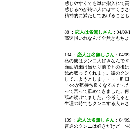
感じやすくても単に指入れて高
感じるのが鈍い人には甘くささ
精神的に満たしてあげることも
88 ：
恋人は名無しさん
：04/09/1
高速指いれなんて全然きもちよ
134 ：
恋人は名無しさん
：04/09/
私の彼はクンニ大好きなんです
顔面騎乗は当たり前でＨの後は
舐め取ってくれます。彼のクン
してこようとします・・・昨日
「○○が気持ち良くなるんだっ
って言って舐めてきました。何
舐め続けてました。今考えると
生理の時でもクンニする人＆さ
139 ：
恋人は名無しさん
：04/09/
普通のクンニは好きだけど、生