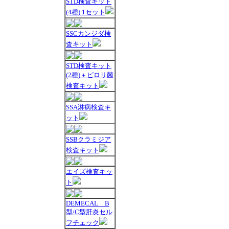
STD検査キット
(4種) 1セット
SSCカンジダ検
査キット
STD検査キット
(2種)＋ピロリ菌
検査キット
SSA淋病検査キ
ット
SSBクラミジア
検査キット
エイズ検査キッ
ト
DEMECAL B
型/C型肝炎セル
フチェック