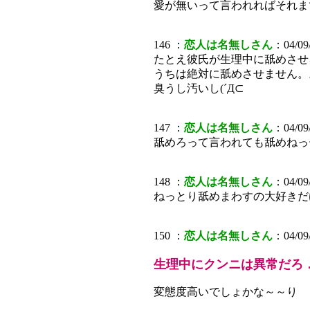
愛が無いって言われればそれま
146 ：
恋人は名無しさん
：04/09/
たとえ彼氏が生理中に舐めさせ
うちは絶対に舐めさせません。
臭うし汚いし(´Д⊂
147 ：
恋人は名無しさん
：04/09/
舐めろって言われても舐めねっ
148 ：
恋人は名無しさん
：04/09/
ねっとり舐めまわすの大好きだ
150 ：
恋人は名無しさん
：04/09/
生理中にクンニは異常だろ
変態度高いでしょかな～～り