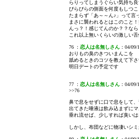
らりってしまうぐらい気持ち良
びらびらの側面を何度もしつこ
たまらず「あ～～ん♪」って言
まさに襲われるとはこのこと！
んっ？！感じてんのか？？なら
これ以上無いくらいの激しい舌
76 ：
恋人は名無しさん
：04/09/1
おりもの臭のきついまんこを
舐めるときのコツを教えて下さ
明日デートの予定です
77 ：
恋人は名無しさん
：04/09/1
>>76
鼻で息をせずに口で息をして、
出てきた唾液は飲み込まずにマ
垂れ流せば、少しすれば臭いは
しかし、布団などに物凄いシミ