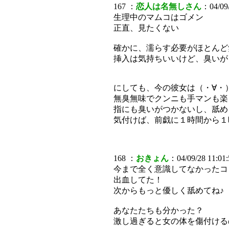
167 ：
恋人は名無しさん
：04/09/
生理中のマムコはゴメン
正直、見たくない
確かに、濡らす必要がほとんど
挿入は気持ちいいけど、臭いが・
にしても、今の彼女は（・∀・）ｲ
無臭無味でクンニも手マンも楽
指にも臭いがつかないし、舐め
気付けば、前戯に１時間から１
168 ：
おきょん
：04/09/28 11:01:
今まで全く意識してなかったコ
出血してた！
次からもっと優しく舐めてね♪
あなたたちも分かった？
激し過ぎると女の体を傷付ける