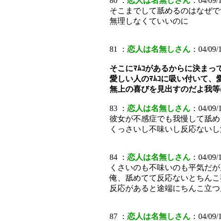
80 ：
恋人は名無しさん
：04/09/1
そこまでして舐めるのはなぜで
無理しなくていいのに
81 ：
恋人は名無しさん
：04/09/1
そこにﾏﾑｺがあるからに決まっ
愛しい人のﾏﾑｺに吸い付いて
無上の喜びを見出すのだよ我等
83 ：
恋人は名無しさん
：04/09/1
彼女が不感症でも我慢して舐め
くっさいし不味いし反応ないし
84 ：
恋人は名無しさん
：04/09/1
くさいのも不味いのも平気だが
俺、舐めてて反応ないとちんこ
反応があると途端にちんこ立つ
87 ：
恋人は名無しさん
：04/09/1