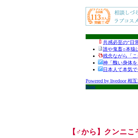
共感必至の“日
誰や鬼畜○本猿
残念ながら「こ
神「醜い身体を
日本人て本気で
Powered by livedoor 相
Home
【♂から】クンニこ