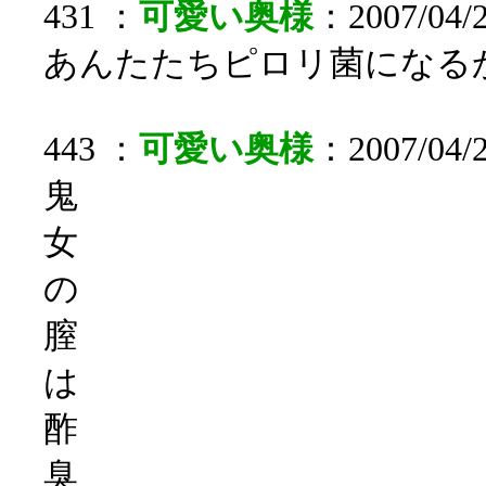
431 ：
可愛い奥様
：2007/04/2
あんたたちピロリ菌になる
443 ：
可愛い奥様
：2007/04/2
鬼
女
の
膣
は
酢
臭