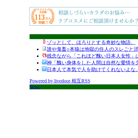
ゾッとして、ほろりとする奇妙な物語。
誰や鬼畜○本猿は地獄の住人のスレごと消
残念ながら「これほど醜い日本人女性」
神「醜い身体をした人間は自然な愛情を
日本人て本気で人を助けてくれないよな
Powered by livedoor 相互RSS
Home