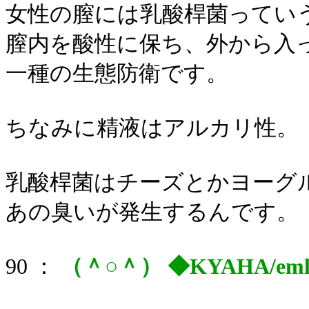
女性の膣には乳酸桿菌ってい
膣内を酸性に保ち、外から入
一種の生態防衛です。
ちなみに精液はアルカリ性。
乳酸桿菌はチーズとかヨーグ
あの臭いが発生するんです。
90 ：
（＾○＾） ◆KYAHA/em