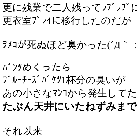
更に残業で二人残ってﾗﾌﾞﾗﾌ
更衣室ﾌﾟﾚｲに移行したのだが
ｦﾒｺが死ぬほど臭かった(´Д｀；
ﾊﾟﾝﾂめくったら
ﾌﾞﾙｰﾁｰｽﾞﾊﾞｹﾂ1杯分の臭いが
あの小さなﾏﾝｺから発生して
たぶん天井にいたねずみまで
それ以来