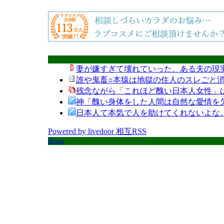
妻が嫌すぎて壊れていった、ある夫の現
誰や鬼畜○本猿は地獄の住人のスレごと消
残念ながら「これほど醜い日本人女性」
神「醜い身体をした人間は自然な愛情を
日本人て本気で人を助けてくれないよな
Powered by livedoor 相互RSS
Home