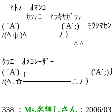
ﾋﾄﾉ ｵﾏﾝｺ
ｶｯﾃﾆ ﾋﾗｷﾔｶﾞｯﾃ
( `A') ('A`;) ﾓｳｼﾏｾﾝ
/(ﾍ ψ.)ﾍ ﾉ ）
^ ^
ｸﾗｴ ｵﾒｺﾚｰｻﾞｰ
( `A') ┌ ('A`;)丿
/(ﾍ .☆━━━━━━∴ﾉ ）
338 ：
Ms.名無しさん
：2006/03/