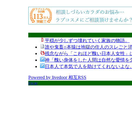
平穏が少しずつ壊れていく家族の物語。
誰や鬼畜○本猿は地獄の住人のスレごと消
残念ながら「これほど醜い日本人女性」
神「醜い身体をした人間は自然な愛情を
日本人て本気で人を助けてくれないよな
Powered by livedoor 相互RSS
Home