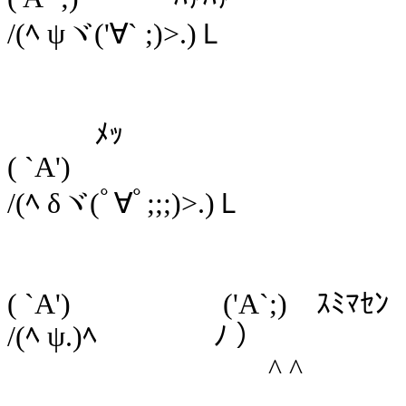
/(ﾍ ψヾ('∀` ;)>.)Ｌ
ﾒｯ
( `A')
/(ﾍ δヾ(ﾟ∀ﾟ;;;)>.)Ｌ
( `A') ('A`;) ｽﾐﾏｾﾝ
/(ﾍ ψ.)ﾍ ﾉ ）
^ ^