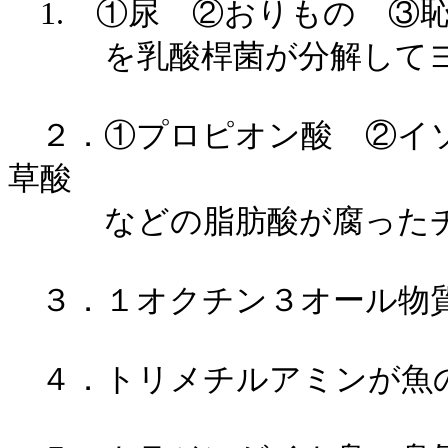
1. ①尿 ②おりもの ③
を乳酸桿菌が分解してヨ
２．①プロピオン酸 ②イソ
草酸
などの脂肪酸が腐ったチ
３．１オクチン３オール物質
４．トリメチルアミンが魚