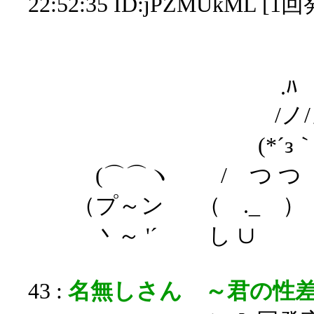
22:52:35 ID:jPZMUkML [1
生理臭プ
.ﾊ 
/ノ/
(*´з｀
(⌒⌒ヽ / つ つ
（プ～ン ゝ （ ._ ）
丶～ '´ し ∪
43 :
名無しさん ～君の性