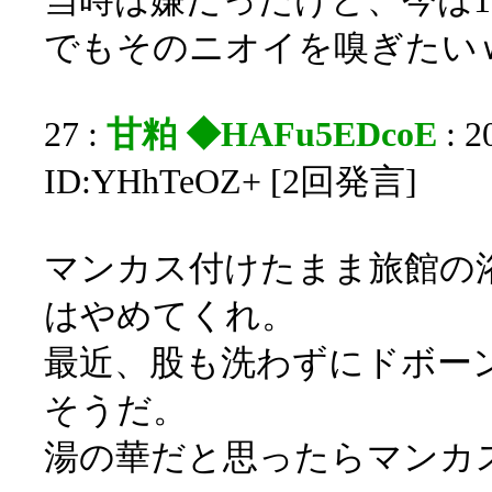
当時は嫌だったけど、今は1
でもそのニオイを嗅ぎたい
27 :
甘粕 ◆HAFu5EDcoE
: 2
ID:YHhTeOZ+ [2回発言]
マンカス付けたまま旅館の
はやめてくれ。
最近、股も洗わずにドボー
そうだ。
湯の華だと思ったらマンカ