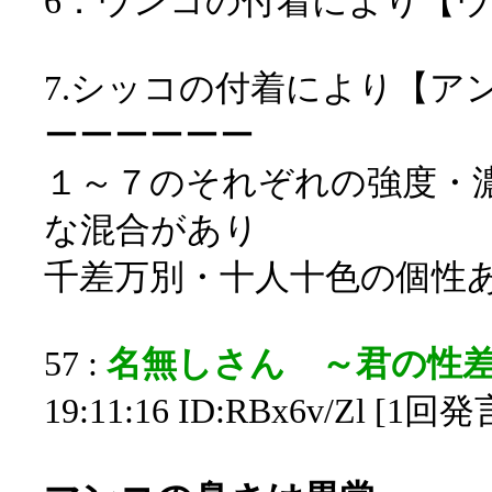
6．ウンコの付着により【
7.シッコの付着により【ア
ーーーーーー
１～７のそれぞれの強度・
な混合があり
千差万別・十人十色の個性
57 :
名無しさん ～君の性
19:11:16 ID:RBx6v/Zl [1回発