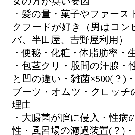
女の方が臭い要因
・髪の量・菓子やファース
クフードが好き（男はコン
バ、半田屋、吉野屋利用）
・便秘・化粧・体脂肪率・
・包茎クリ・股間の汗腺・
と凹の違い・雑菌×500(？
ブーツ・オムツ・クロッチ
理由
・大腸菌が膣に侵入・性病
性・風呂場の濾過装置(？)・