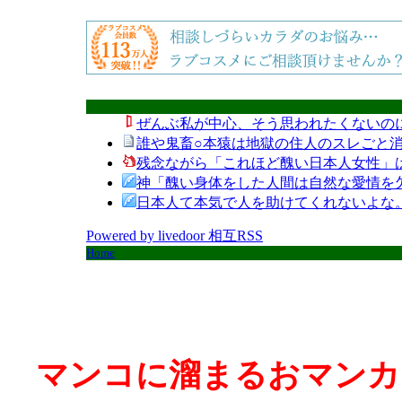
ぜんぶ私が中心、そう思われたくないの
誰や鬼畜○本猿は地獄の住人のスレごと消
残念ながら「これほど醜い日本人女性」
神「醜い身体をした人間は自然な愛情を
日本人て本気で人を助けてくれないよな
Powered by livedoor 相互RSS
Home
マンコに溜まるおマンカ