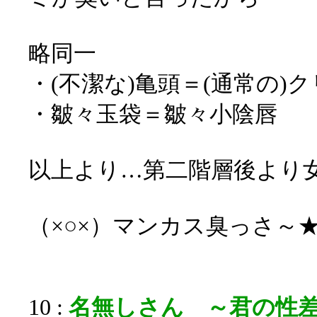
略同一
・(不潔な)亀頭＝(通常の)
・皺々玉袋＝皺々小陰唇
以上より…第二階層後より
（×○×）マンカス臭っさ～
10 :
名無しさん ～君の性