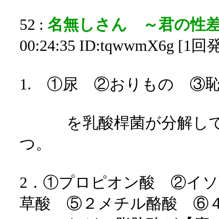
52 :
名無しさん ～君の性
00:24:35 ID:tqwwmX6g [1回
1. ①尿 ②おりもの ③
を乳酸桿菌が分解して
つ。
2．①プロピオン酸 ②イ
草酸 ⑤２メチル酪酸 ⑥