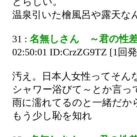
どらしい。
温泉引いた檜風呂や露天な
31 :
名無しさん ～君の性
02:50:01 ID:CrzZG9TZ [1回
汚え。日本人女性ってそん
シャワー浴びて～とか言っ
雨に濡れてるのと一緒だか
もう少し恥を知れ