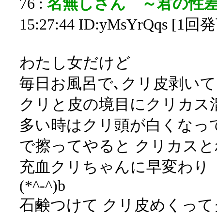
76 :
名無しさん ～君の性
15:27:44 ID:yMsYrQqs [1回
わたし女だけど
毎日お風呂で､クリ皮剥いて
クリと皮の境目にクリカス
多い時はクリ頭が白くなって
で擦ってやると クリカスと
充血クリちゃんに早変わり
(*^-^)b
石鹸つけて クリ皮めくっ