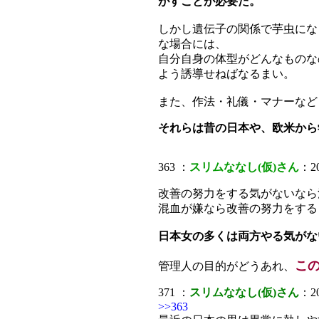
がすことが必要だ。
しかし遺伝子の関係で芋虫にな
な場合には、
自分自身の体型がどんなものな
よう誘導せねばなるまい。
また、作法・礼儀・マナーなど
それらは昔の日本や、欧米から
363 ：
スリムななし(仮)さん
：20
改善の努力をする気がないなら
混血が嫌なら改善の努力をする
日本女の多くは両方やる気がな
こ
管理人の目的がどうあれ、
371 ：
スリムななし(仮)さん
：20
>>363