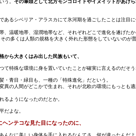
いう。
その筆頭として北方モンゴロイドやイヌイットがあげら
であるシベリア・アラスカにて氷河期を過ごしたことは注目に
帯、温暖地帯、湿潤地帯など、それぞれどこで進化を遂げたか
 その多くは人類の規格を大きく外れた形態をしていないのが
格から大きくはみ出した民族もいて、
つて特殊な環境に身を置いていたことが確実に言えるのだそう
髪・青目・緑目も、一種の「特殊進化」だという。
変異の人間がどこかで生まれ、それが北欧の環境にもっとも適
れるようになったのだとか。
平だよな。
にヘンテコな見た目になったのに、
あんなに美しい身体を手に入れるなんてさ。何が違ったんだよ