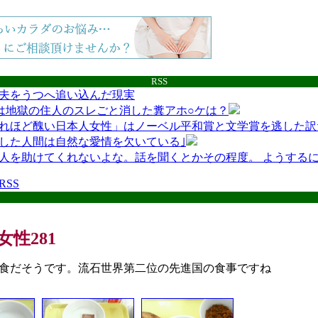
RSS
夫をうつへ追い込んだ現実
は地獄の住人のスレごと消した糞アホ○ケは？
れほど醜い日本人女性」はノーベル平和賞と文学賞を逃した訳
した人間は自然な愛情を欠いている｣
人を助けてくれないよな。話を聞くとかその程度。 ようする
互RSS
性281
食だそうです。流石世界第二位の先進国の食事ですね