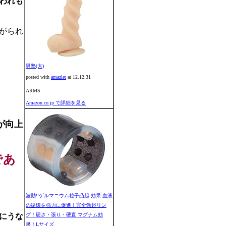
われも
がられ
男塾(大)
posted with
amazlet
at 12.12.31
ARMS
。
Amazon.co.jp で詳細を見る
が向上
であ
波動!!ゲルマニウム粒子凸起 効果 血液
の循環を強力に促進！完全勃起リン
にうな
グ！硬さ・張り・硬直 マグナム効
果！Lサイズ