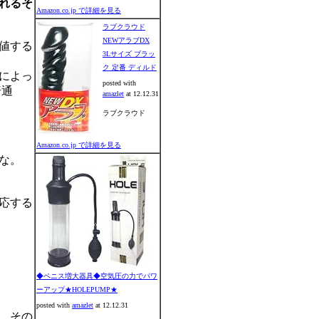
れるそ
Amazon.co.jp で詳細を見る
ラブクラウド
NEWアラブDX
値する
3Lサイズ ブラッ
ク 定番 ディルド
によっ
posted with
普通
amazlet
at 12.12.31
ラブクラウド
Amazon.co.jp で詳細を見る
な。
応する
◆ペニス増大器具◆空気圧の力でパワ
ーアップ★HOLEPUMP★
posted with
amazlet
at 12.12.31
。その