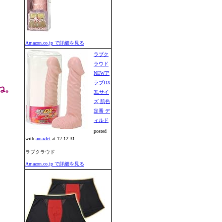
Amazon.co.jp で詳細を見る
ラブク
ラウド
NEWア
ラブDX
ね。
3Lサイ
ズ 肌色
定番 デ
ィルド
posted
with
amazlet
at 12.12.31
ラブクラウド
Amazon.co.jp で詳細を見る