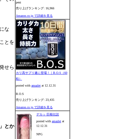
peni
売り上げランキング: 16,966
Amazon.co.jp で詳細を見る
にな
ことを
発せら
カリ高サプリ遂に登場！｜B.O.S（60
粒）
posted with
amazlet
at 12.12.31
B.O.S
売り上げランキング: 23,435
Amazon.co.jp で詳細を見る
デカッ 巨根伝説
posted with
amazlet
at
」とか
12.12.31
NPG