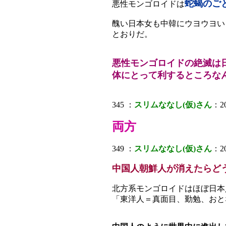
蛇蝎のご
悪性モンゴロイドは
醜い日本女も中韓にウヨウヨい
とおりだ。
悪性モンゴロイドの絶滅は
体にとって利するところな
345 ：
スリムななし(仮)さん
：20
両方
349 ：
スリムななし(仮)さん
：20
中国人朝鮮人が消えたらど
北方系モンゴロイドはほぼ日本
「東洋人＝真面目、勤勉、おと