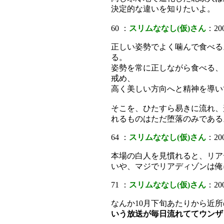
決定的な違いを知りたいよ。
60 ：
スリムななし(仮)さん
：200
正しい姿勢でよく噛んで食べる
る。
姿勢を常に正しながら食べる、
戒め、
高く美しい方向へと精神を導い
そこを、ひたすら易きに流れ、
れるものはただ堕落のみである
64 ：
スリムななし(仮)さん
：200
本場の白人を見慣れると、リア
いや、マジでリアディゾンは俺
71 ：
スリムななし(仮)さん
：200
なんか10月下旬あたりから近
いう放送が毎日流れててウンザ