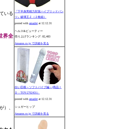
『下半身男精力対策ハイブリッドパン
ている
ツ』破壊王Ｚ（２枚組）
posted with
amazlet
at 12.12.31
ヘルス&ビューティー
世界全
売り上げランキング: 82,483
Amazon.co.jp で詳細を見る
白い巨根～ソフトバイブ編～(商品Ｉ
Ｄ：TOY-2702431）
posted with
amazlet
at 12.12.31
が）、
シュガーヒップ
Amazon.co.jp で詳細を見る