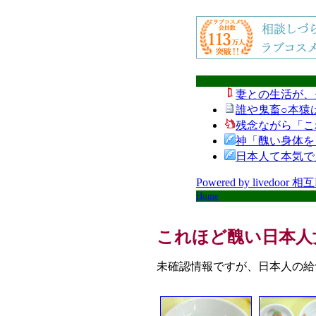
妻との生活が、
誰や鬼畜○本猿
残念ながら「こ
神「醜い身体を
日本人て本気で
Powered by livedoor 相
Home
これほど醜い日本人女
未確認情報ですが、日本人の給