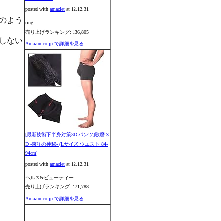
posted with
amazlet
at 12.12.31
のよう
ring
売り上げランキング: 136,805
しない
Amazon.co.jp で詳細を見る
[最新技術下半身対策3Ｄパンツ]歌麿３
D -東洋の神秘- (Lサイズ ウエスト 84-
94cm)
posted with
amazlet
at 12.12.31
ヘルス&ビューティー
売り上げランキング: 171,788
Amazon.co.jp で詳細を見る