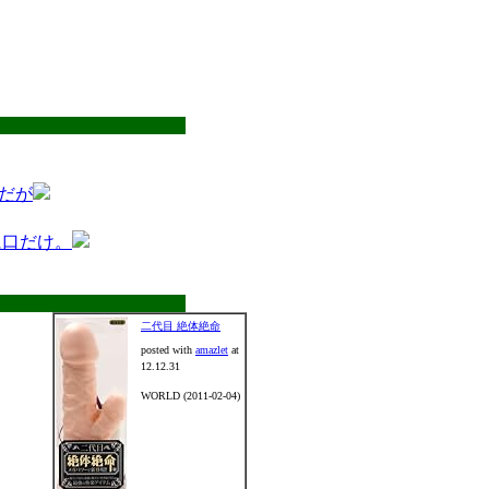
だが
に口だけ。
二代目 絶体絶命
posted with
amazlet
at
12.12.31
WORLD (2011-02-04)