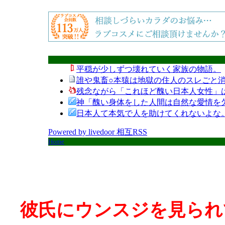
平穏が少しずつ壊れていく家族の物語。
誰や鬼畜○本猿は地獄の住人のスレごと消
残念ながら「これほど醜い日本人女性」
神「醜い身体をした人間は自然な愛情を
日本人て本気で人を助けてくれないよな
Powered by livedoor 相互RSS
Home
彼氏にウンスジを見られ