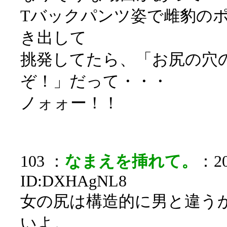
Tバックパンツ姿で雌豹の
き出して
挑発してたら、「お尻の穴
ぞ！」だって・・・
ノォォー！！
103 ：
なまえを挿れて。
：20
ID:DXHAgNL8
女の尻は構造的に男と違う
いよ。