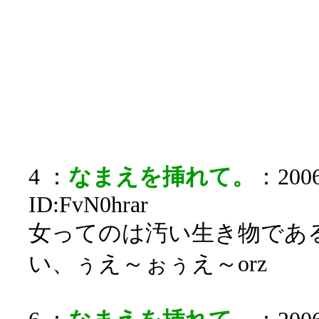
4 ：
なまえを挿れて。
：2006
ID:FvN0hrar
女ってのは汚い生き物であ
い、ぅえ～ぉぅえ～orz