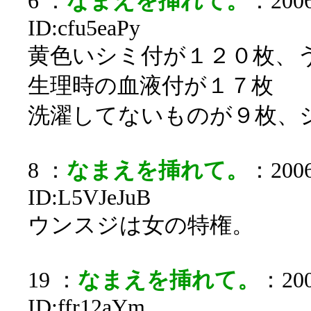
6 ：
なまえを挿れて。
：2006
ID:cfu5eaPy
黄色いシミ付が１２０枚、
生理時の血液付が１７枚
洗濯してないものが９枚、
8 ：
なまえを挿れて。
：2006
ID:L5VJeJuB
ウンスジは女の特権。
19 ：
なまえを挿れて。
：200
ID:ffr12aYm