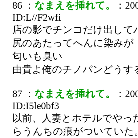
86 ：
なまえを挿れて。
：200
ID:L//F2wfi
店の影でチンコだけ出して
尻のあたってへんに染みが
匂いも臭い
由貴よ俺のチノパンどうす
87 ：
なまえを挿れて。
：200
ID:I5le0bf3
以前、人妻とホテルでやっ
らうんちの痕がついていた