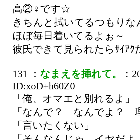
高②♀です☆
きちんと拭いてるつもりな
ほぼ毎日着いてるよぉ～
彼氏できて見られたらｻｲｱ
131 ：
なまえを挿れて。
：20
ID:xoD+h60Z0
「俺、オマエと別れるよ」
「なんで？ なんでよ？ 
「言いたくない」
「そんなんじゃ、イヤだよ