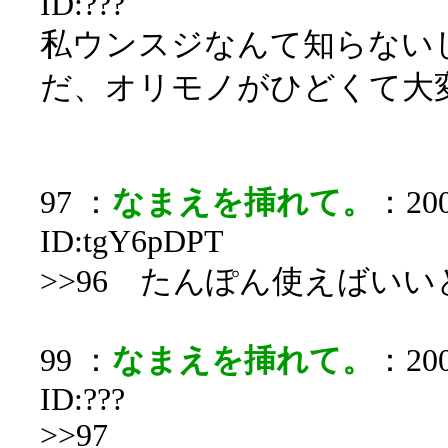
ID:???
私ウンスジなんて知らない
だ、オリモノがひどくて大
97 ：
なまえを挿れて。
：200
ID:tgY6pDPT
>>96 たんぽん使えばい
99 ：
なまえを挿れて。
：200
ID:???
>>97