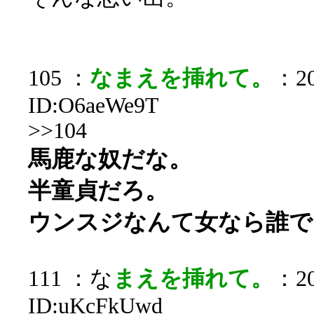
105 ：
なまえを挿れて。
：20
ID:O6aeWe9T
>>104
馬鹿な奴だな。
半童貞だろ。
ウンスジなんて女なら誰で
111 ：な
まえを挿れて。
：20
ID:uKcFkUwd