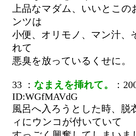
上品なマダム、いいとこの
ンツは
小便、オリモノ、マン汁、
れて
悪臭を放っているくせに。
33 ：
なまえを挿れて。
：200
ID:WGfMAVdG
風呂へ入ろうとした時、脱
ィにウンコが付いていて
すっごく興奮してしまいま