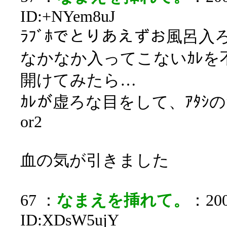
ID:+NYem8uJ
ﾗﾌﾞﾎでとりあえずお風呂
なかなか入ってこないｶﾚを
開けてみたら…
ｶﾚが虚ろな目をして、ｱﾀｼ
or2
血の気が引きました
67 ：
なまえを挿れて。
：200
ID:XDsW5ujY