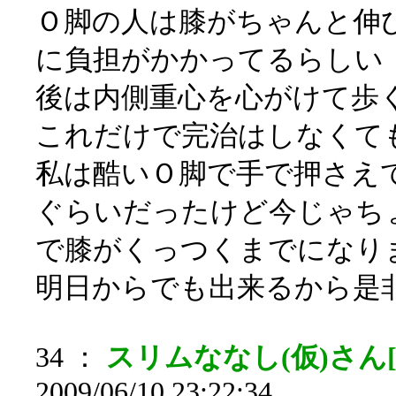
Ｏ脚の人は膝がちゃんと伸
に負担がかかってるらしい
後は内側重心を心がけて歩
これだけで完治はしなくて
私は酷いＯ脚で手で押さえ
ぐらいだったけど今じゃち
で膝がくっつくまでになり
明日からでも出来るから是
34 ：
スリムななし(仮)さん[sa
2009/06/10 23:22:34