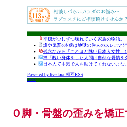
平穏が少しずつ壊れていく家族の物語。
誰や鬼畜○本猿は地獄の住人のスレごと消
残念ながら「これほど醜い日本人女性」
神「醜い身体をした人間は自然な愛情を
日本人て本気で人を助けてくれないよな
Powered by livedoor 相互RSS
Home
Ｏ脚・骨盤の歪みを矯正