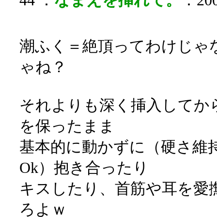
44 ：
なまえを挿れて。
：200
潮ふく＝絶頂ってわけじゃ
ゃね？
それよりも深く挿入してか
を保ったまま
基本的に動かずに（硬さ維
Ok）抱き合ったり
キスしたり、首筋や耳を愛
ろよｗ