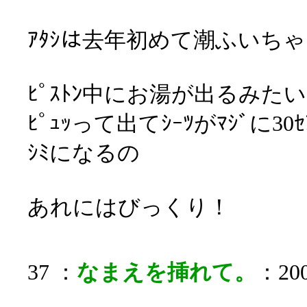
ｱﾀｼは去年初めて潮ふいち
ﾋﾟｽﾄﾝ中にお湯が出るみた
ﾋﾟｭｯって出てｼｰﾂがﾏｼﾞに
ｼﾐになるの
あれにはびっくり！
37 ：
なまえを挿れて。
：200