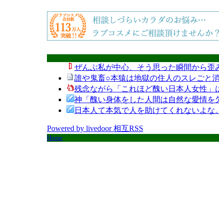
ぜんぶ私が中心、そう思った瞬間から歪
誰や鬼畜○本猿は地獄の住人のスレごと消
残念ながら「これほど醜い日本人女性」
神「醜い身体をした人間は自然な愛情を
日本人て本気で人を助けてくれないよな
Powered by livedoor 相互RSS
Home