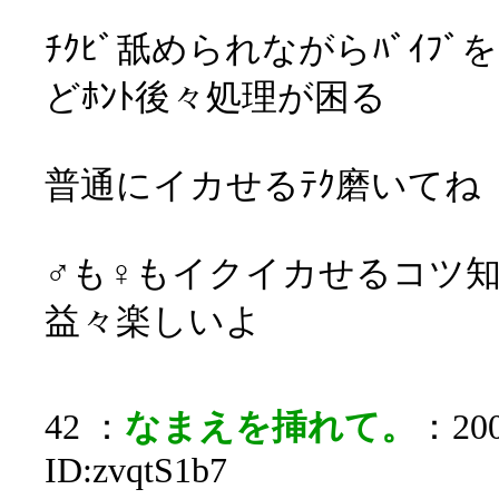
ﾁｸﾋﾞ舐められながらﾊﾞｲﾌﾞ
どﾎﾝﾄ後々処理が困る
普通にイカせるﾃｸ磨いてね
♂も♀もイクイカせるコツ知
益々楽しいよ
42 ：
なまえを挿れて。
：200
ID:zvqtS1b7