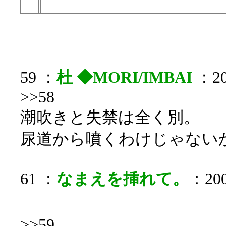
59 ：
杜 ◆MORI/IMBAI
：20
>>58
潮吹きと失禁は全く別。
尿道から噴くわけじゃない
61 ：
なまえを挿れて。
：200
>>59