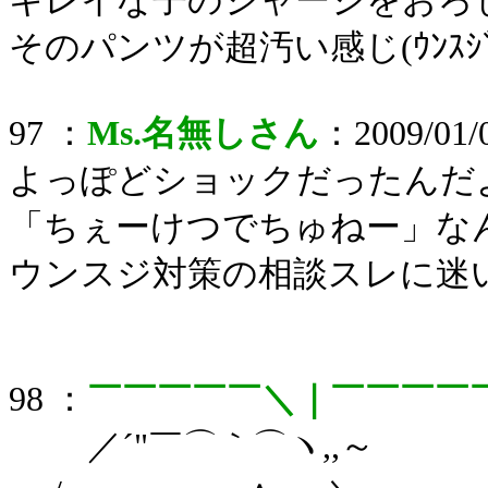
キレイな子のジャージをおろ
そのパンツが超汚い感じ(ｳﾝｽｼﾞ
97 ：
Ms.名無しさん
：2009/01/0
よっぽどショックだったんだ
「ちぇーけつでちゅねー」な
ウンスジ対策の相談スレに迷
98 ：
￣￣￣￣￣＼｜￣￣￣￣
／´"￣⌒｀⌒ヽ,,～