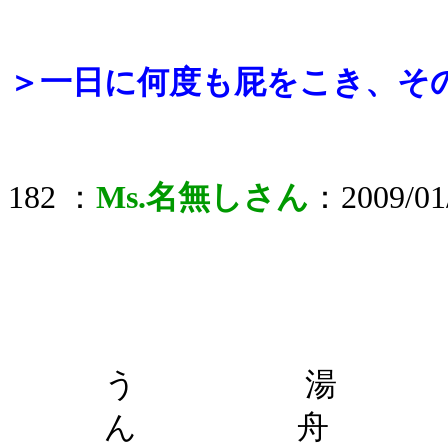
＞一日に何度も屁をこき、そ
182 ：
Ms.名無しさん
：2009/01/
う 湯 
ん 舟 