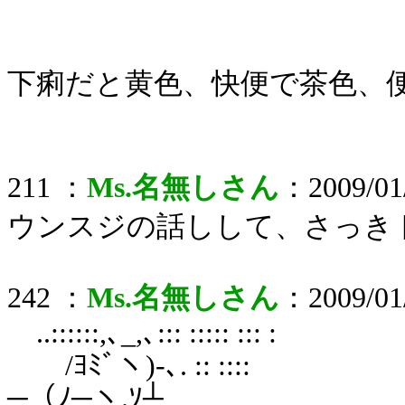
下痢だと黄色、快便で茶色、
211 ：
Ms.名無しさん
：2009/01/
ウンスジの話しして、さっきトイ
242 ：
Ms.名無しさん
：2009/01/
..::::::,､_,､::: ::::: ::: :
/ﾖﾐﾞヽ)-､. :: ::::
─（ﾉ─ヽ.ｿ┴