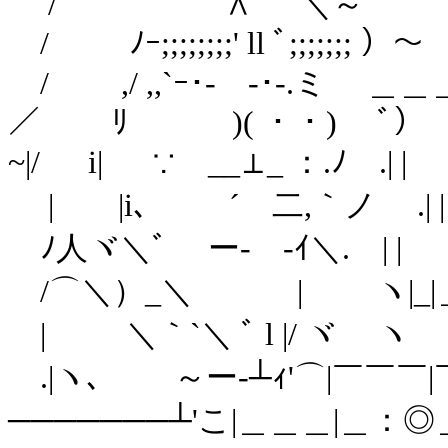
/ ∧ ＼～
/ ﾉｰ;;;;;;;;' ll ﾞ;;;;;;; ）～
/ ,/ ,,`ｰ･- -･-.ミ 
／ ﾘ )( ・・)
~|/ i| ∵ __⊥_ 
| |i､ ´ 二,
ﾉ人ヾ＼ﾞ ー‐ -ｲ
/⌒＼）_＼ | ゝ ヽ|_|
| ＼｀`＼ ﾞ l |/ 
.|ヽ､ ～ー‐┴ｨ'⌒|￣￣￣|
───────┴'こ|＿＿＿|＿：◎