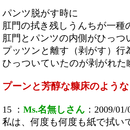
パンツ脱がす時に
肛門の拭き残しうんちが一種
肛門とパンツの内側がひっつ
プッツンと離す（剥がす）行
ひっついていたのが剥がれた
プーンと芳醇な糠床のような
15 ：
Ms.名無しさん
：2009/01/0
私は、何度も何度も紙で拭い