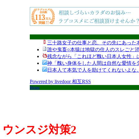
三十路女子の仕事と恋、その先にあった
誰や鬼畜○本猿は地獄の住人のスレごと消
残念ながら「これほど醜い日本人女性」
神「醜い身体をした人間は自然な愛情を
日本人て本気で人を助けてくれないよな
Powered by livedoor 相互RSS
Home
ウンスジ対策2