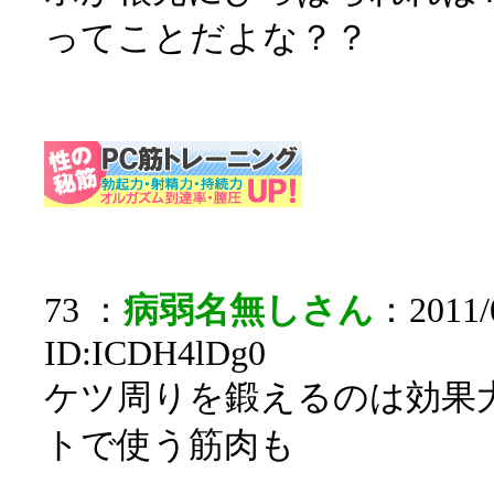
ってことだよな？？
73 ：
病弱名無しさん
：2011/0
ID:ICDH4lDg0
ケツ周りを鍛えるのは効果
トで使う筋肉も