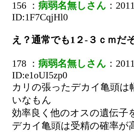
156 ：
病弱名無しさん
：2011/
ID:1F7CqjHl0
え？通常でも1２-３ｃｍだ
178 ：
病弱名無しさん
：2011/
ID:e1oUI5zp0
カリの張ったデカイ亀頭は
いなもん
効率良く他のオスの遺伝子
デカイ亀頭は受精の確率が