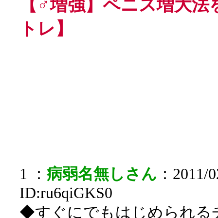
【♂増強】ペニス増大法を
トレ】
1 ：
病弱名無しさん
：2011/02
ID:ru6qiGKS0
◆すぐにでもはじめられる