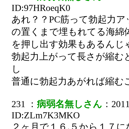
ID:97HRoeqK0
あれ？？PC筋って勃起力
の置くまで埋もれてる海綿
を押し出す効果もあるんじゃ
勃起力上がって長さが縮む
し
普通に勃起力あがれば縮む
231 ：
病弱名無しさん
：2011/
ID:ZLm7K3MKO
２ヶ月で１６.５から１７