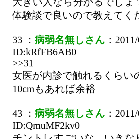
大きい人なら分かるでしょ
体験談で良いので教えてく
33 ：
病弱名無しさん
：2011/0
ID:kRfFB6AB0
>>31
女医が内診で触れるくらい
10cmもあれば余裕
43 ：
病弱名無しさん
：2011/0
ID:QmuMF2kv0
チントレすごいな、いきな