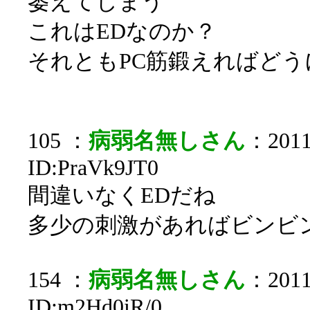
萎えてしまう
これはEDなのか？
それともPC筋鍛えればど
105 ：
病弱名無しさん
：2011/
ID:PraVk9JT0
間違いなくEDだね
多少の刺激があればビンビ
154 ：
病弱名無しさん
：2011/
ID:m2Hd0iR/0