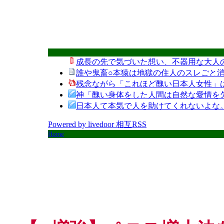
成長の先で気づいた想い、不器用な大人
誰や鬼畜○本猿は地獄の住人のスレごと消
残念ながら「これほど醜い日本人女性」
神「醜い身体をした人間は自然な愛情を
日本人て本気で人を助けてくれないよな
Powered by livedoor 相互RSS
Home