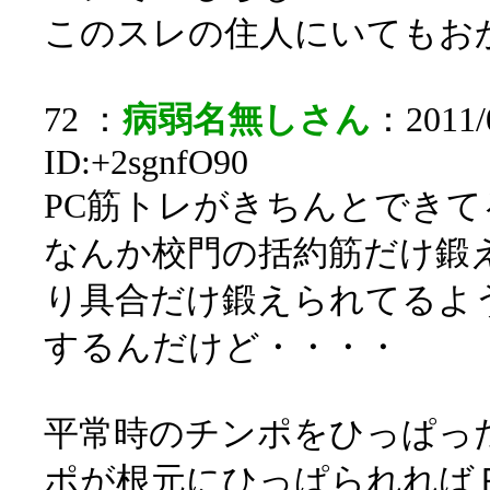
このスレの住人にいてもお
72 ：
病弱名無しさん
：2011/0
ID:+2sgnfO90
PC筋トレがきちんとでき
なんか校門の括約筋だけ鍛
り具合だけ鍛えられてるよ
するんだけど・・・・
平常時のチンポをひっぱっ
ポが根元にひっぱられれば