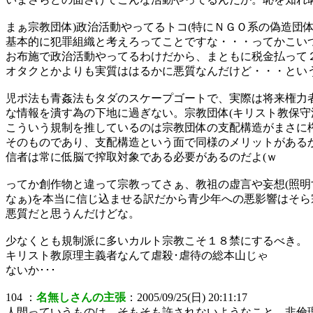
まぁ宗教団体)政治活動やってるトコ(特にＮＧＯ系の偽造団体
基本的に犯罪組織と考えろってことですな・・・ってかこい
お布施で政治活動やってるわけだから、まともに税金払って２Ｄ
オタクとかよりも実質ははるかに悪質なんだけど・・・とい
児ポ法も青姦法もタダのスケープゴートで、実際は将来権力
な情報を潰す為の下地に過ぎない。宗教団体(キリスト教保守派
こういう規制を推しているのは宗教団体の支配構造がまさに
そのものであり、支配構造という面で同様のメリットがある
信者は常に低脳で搾取対象である必要があるのだよ(ｗ
ってか創作物と違って宗教ってさぁ、教祖の虚言や妄想(照明
なぁ)を本当に信じ込ませる訳だから青少年への悪影響はそら
悪質だと思うんだけどな。
少なくとも規制派に多いカルト宗教こそ１８禁にするべき。
キリスト教原理主義者なんて虐殺･虐待の総本山じゃ
ないか･･･
104 ：
名無しさんの主張
：2005/09/25(日) 20:11:17
人間っていうものは、そもそも許されないようなこと、非倫