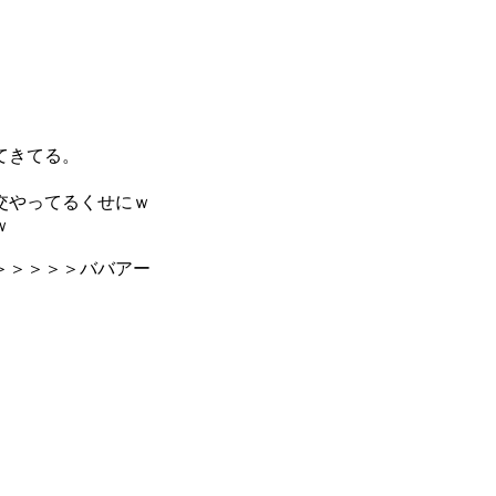
てきてる。
交やってるくせにｗ
ｗ
＞＞＞＞＞ババアー
。