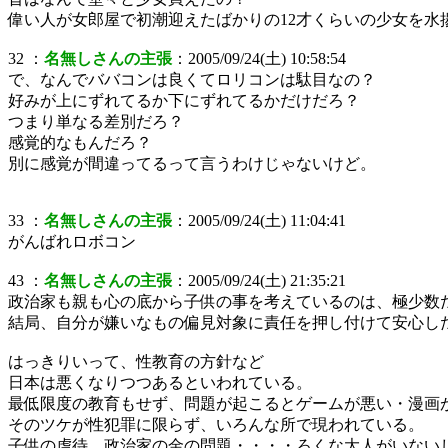
偉い人が女郎屋で初潮迎えたばかりの12才くらいの少女を水
32 ：
名無しさんの主張
：2005/09/24(土) 10:58:54
で、なんでババコンは良くてロリコンは駄目なの？
好みが上にずれてるか下にずれてるかだけだろ？
つまり単なる差別だろ？
感覚的なもんだろ？
別に感覚が間違ってるって言うわけじゃないけど。
33 ：
名無しさんの主張
：2005/09/24(土) 11:04:41
がんばれロボコン
43 ：
名無しさんの主張
：2005/09/24(土) 21:35:21
政治家も親も心の底から子供の事を考えているのは、極少数
結局、自分が嫌いなもの偏見対象に責任を押し付けて安心し
はっきりいって、性教育の方針など
日本は悪くなりつつあるといわれている。
最低限度の教育もせず、問題が起こるとゲームが悪い・漫画
そのツケが性犯罪に限らず、いろんな所で現われている。
子供の虐待、政治家の金の問題・・・・ろくな大人がいない