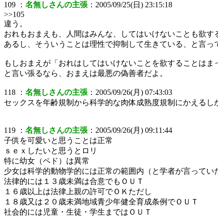
109 ：
名無しさんの主張
：2005/09/25(日) 23:15:18
>>105
違う。
おれもおまえも、人間はみんな、してはいけないことも欲す
あるし、そういうことは理性で抑制して生きている、と言っ
もしおまえが「おれはしてはいけないことを欲することはま
と言い張るなら、おまえは最悪の偽善者だよ。
118 ：
名無しさんの主張
：2005/09/26(月) 07:43:03
セックスを年齢規制から科学的な肉体成熟度規制にかえるし
119 ：
名無しさんの主張
：2005/09/26(月) 09:11:44
子供を可愛いと思うことは正常
ｓｅｘしたいと思うとロリ
特に幼女（ペド）は異常
少女は科学的動物学的には正常の範囲内（と学者が言ってい
法律的には１３歳未満は合意でもＯＵＴ
１６歳以上は法律上親の許可でＯＫただし
１８歳又は２０歳未満地域青少年健全育成条例でＯＵＴ
社会的には児童・生徒・学生まではＯＵＴ