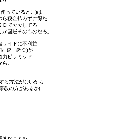
使っているとこ)は
つら税金払わずに得た
でﾊｧﾊｧしてる
うか国賊そのものだろ。
者サイドに不利益
･統一教会)が
権力ピラミッド
から。
する方法がないから
宗教の方があるかに
理的なことを