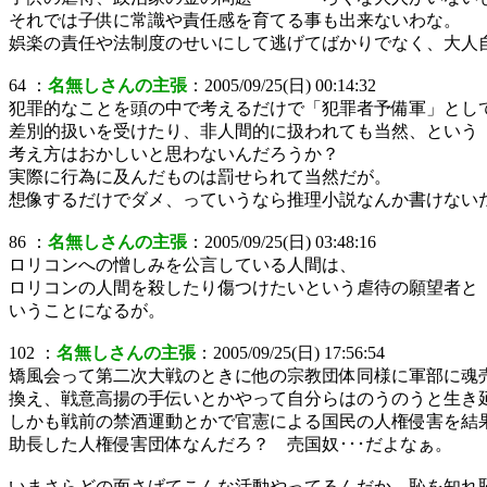
それでは子供に常識や責任感を育てる事も出来ないわな。
娯楽の責任や法制度のせいにして逃げてばかりでなく、大人
64 ：
名無しさんの主張
：2005/09/25(日) 00:14:32
犯罪的なことを頭の中で考えるだけで「犯罪者予備軍」とし
差別的扱いを受けたり、非人間的に扱われても当然、という
考え方はおかしいと思わないんだろうか？
実際に行為に及んだものは罰せられて当然だが。
想像するだけでダメ、っていうなら推理小説なんか書けない
86 ：
名無しさんの主張
：2005/09/25(日) 03:48:16
ロリコンへの憎しみを公言している人間は、
ロリコンの人間を殺したり傷つけたいという虐待の願望者と
いうことになるが。
102 ：
名無しさんの主張
：2005/09/25(日) 17:56:54
矯風会って第二次大戦のときに他の宗教団体同様に軍部に魂
換え、戦意高揚の手伝いとかやって自分らはのうのうと生き
しかも戦前の禁酒運動とかで官憲による国民の人権侵害を結
助長した人権侵害団体なんだろ？ 売国奴･･･だよなぁ。
いまさらどの面さげてこんな活動やってるんだか。恥を知れ