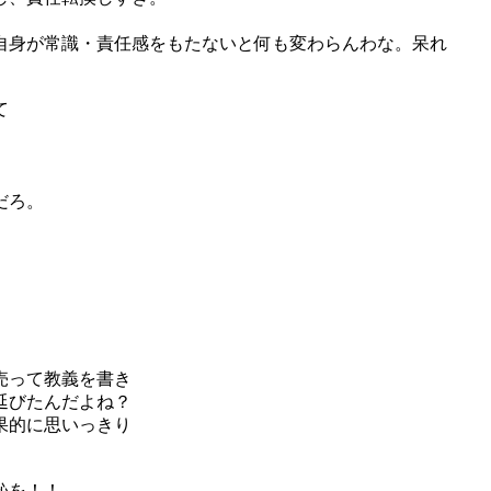
自身が常識・責任感をもたないと何も変わらんわな。呆れ
て
だろ。
売って教義を書き
延びたんだよね？
果的に思いっきり
恥を！！