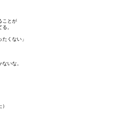
ることが
てる。
ったくない」
かないな。
た）