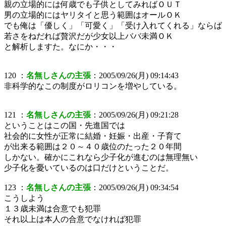
親の立場的には何歳でも子供としてみればＯＵＴ
男の立場的にはヤリタイと思う範囲はオールＯＫ
でも俺は「優しく」「可愛く」「受け入れてくれる」ならば
若さをねだれば贅沢だが少女以上ババ未満ＯＫ
と解析しますた。なにか・・・
120 ：
名無しさんの主張
：2005/09/26(月) 09:14:43
非科学的なこの制度がロリコンを増やしている。
121 ：
名無しさんの主張
：2005/09/26(月) 09:21:28
ということはこの国・先進国では
社会的に女性が正常に結婚・妊娠・出産・子育て
が出来る範囲は２０～４０歳位のたった２０年間
しかない。確かにこれなら少子化が進むのは無理無い
少子化を憂いているのは口だけということだ。
123 ：
名無しさんの主張
：2005/09/26(月) 09:34:54
こうしよう
１３歳未満は合意でも犯罪
それ以上は本人の合意でなければ犯罪