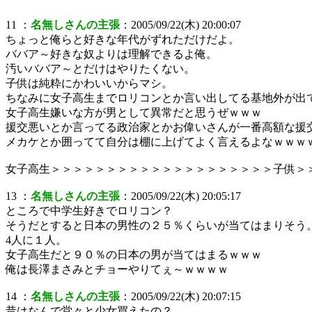
11 ：
名無しさんの主張
：2005/09/22(木) 20:00:07
ちょっと俺らと好きな年代がずれただけだよ。
ババア～好きな奴よりは理解できるよ俺。
汚いババア～とだけはやりたくない。
子供は純粋にかわいいからマシ。
ちなみに女子高生までロリコンとか言い出してる基地外が出
女子高生嫌いな方が男として異常だと思うぜｗｗｗ
援交悪いとか言ってる政治家とかお偉いさんが一番高額な援
メカケとか囲ってて自分は棚に上げてよく言えるよなｗｗｗ
女子高生＞＞＞＞＞＞＞＞＞＞＞＞＞＞＞＞＞＞＞＞子供＞
13 ：
名無しさんの主張
：2005/09/22(木) 20:05:17
ところで中学生好きでロリコン？
そうだとすると日本の男性の２５％くらいが当てはまりそう
4人に１人。
女子高生だと９０％の日本の男が当てはまるｗｗｗ
俺は長澤まさみとチョーやりてぇ～ｗｗｗｗ
14 ：
名無しさんの主張
：2005/09/22(木) 20:07:15
昔はなんで堂々と少女買えたの？