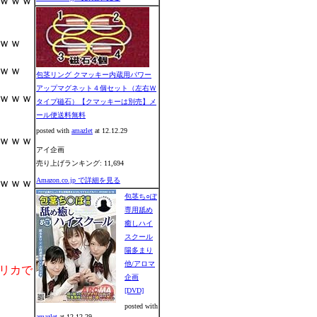
ｗｗｗ
ｗｗ
ｗｗ
包茎リング クマッキー内蔵用パワー
アップマグネット４個セット（左右Ｗ
ｗｗｗ
タイプ磁石）【クマッキーは別売】メ
ール便送料無料
posted with
amazlet
at 12.12.29
ｗｗｗ
アイ企画
売り上げランキング: 11,694
Amazon.co.jp で詳細を見る
ｗｗｗ
包茎ち○ぽ
専用舐め
癒しハイ
スクール
陽多まり
他/アロマ
リカで
企画
[DVD]
posted with
amazlet
at 12.12.29