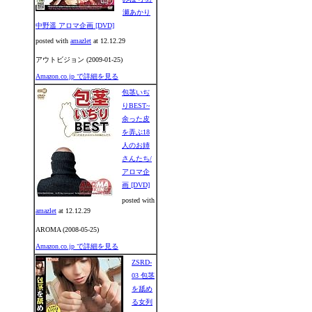
瀬あかり
中野遥 アロマ企画 [DVD]
posted with
amazlet
at 12.12.29
アウトビジョン (2009-01-25)
Amazon.co.jp で詳細を見る
包茎いぢ
りBEST~
余った皮
を弄ぶ18
人のお姉
さんたち/
アロマ企
画 [DVD]
posted with
amazlet
at 12.12.29
AROMA (2008-05-25)
Amazon.co.jp で詳細を見る
ZSRD-
03 包茎
を舐め
る女列