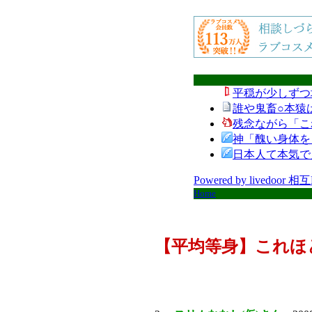
平穏が少しずつ
誰や鬼畜○本猿
残念ながら「こ
神「醜い身体を
日本人て本気で
Powered by livedoor 相
Home
【平均等身】これほど