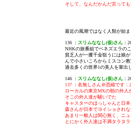
そして、なんだかんだ言っても
最近の風潮ではなく人類が始ま
136 ：
スリムななし(仮)さん
：20
NHKの旅番組でベネズエラの
貧乏人が一攫千金狙うには娘が
んで小さいころからミスコン教
過去多くの世界1の美人を輩出
146 ：
スリムななし(仮)さん
：20
137 ：名無しさん＠恐縮です：2008/07
ローカルの東京MXの朝の外人
そこの外人達が騒いでた
キャスターのほっしゃんと日本
森さんが日本でヨイショされな
あまり一般人は関心無く、ニュ
とにかく外人達は不満タラタラ