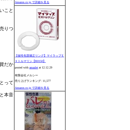
Amazon.co.jp で詳細を見る
いこと
売りつ
【仮性包茎矯正リング】マイラップＥ
Ｘトルマリン【R0150】
貨だか
posted with
amazlet
at 12.12.29
有限会社メルシー
売り上げランキング: 11,577
とって
Amazon.co.jp で詳細を見る
と本音