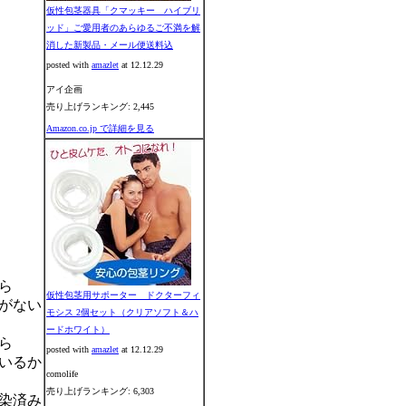
仮性包茎器具「クマッキー ハイブリ
ッド」ご愛用者のあらゆるご不満を解
消した新製品・メール便送料込
posted with
amazlet
at 12.12.29
アイ企画
売り上げランキング: 2,445
Amazon.co.jp で詳細を見る
ら
仮性包茎用サポーター ドクターフィ
がない
モシス 2個セット（クリアソフト＆ハ
ードホワイト）
ら
posted with
amazlet
at 12.12.29
いるか
comolife
売り上げランキング: 6,303
染済み