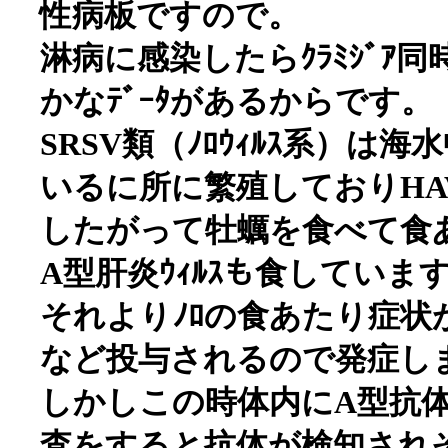
性病板ですので。
淋病に感染したらｸﾗﾐｼﾞｱ
かなﾃﾞｰﾀがあるからです。
SRSV類（ﾉﾛｳｨﾙｽ系）
いるに所に繁殖しておりH
したがって牡蠣を食べて食
A型肝炎ｳｨﾙｽも食していま
それよりﾉﾛの食あたり症
など投与されるので発症し
しかしこの時体内にA型抗
査をすると抗体が検知され