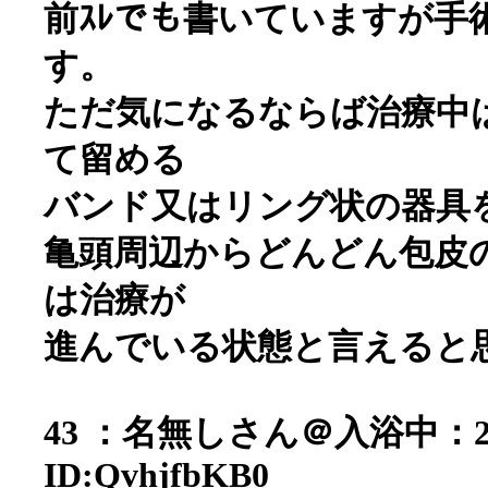
前ｽﾚでも書いていますが手
す。
ただ気になるならば治療中
て留める
バンド又はリング状の器具
亀頭周辺からどんどん包皮
は治療が
進んでいる状態と言えると
43 ：名無しさん＠入浴中：2006/0
ID:QvhjfbKB0