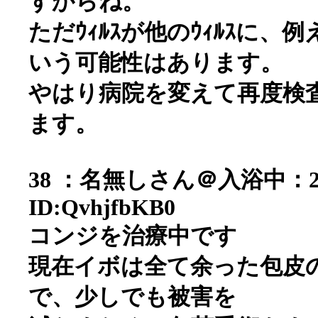
すからね。
ただｳｨﾙｽが他のｳｨﾙｽに、例
いう可能性はあります。
やはり病院を変えて再度検
ます。
38 ：名無しさん＠入浴中：2006/0
ID:QvhjfbKB0
コンジを治療中です
現在イボは全て余った包皮
で、少しでも被害を