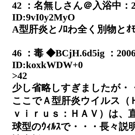
42 ：名無しさん＠入浴中：2006/0
ID:9vI0y2MyO
A型肝炎とﾉﾛわ全く別物とｵﾓ
46 ：毒 ◆BCjH.6d5ig ：2006/
ID:koxkWDW+0
>42
少し省略しすぎましたが・
ここでＡ型肝炎ウイルス
ｖｉｒｕｓ：ＨＡＶ）は、
球型のｳｨﾙｽで・・・長々