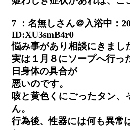
疑わしき症状があれば、こ
7 ：
名無しさん＠入浴中
：20
ID:XU3smB4r0
悩み事があり相談にきまし
実は１月８にソープへ行っ
日身体の具合が
悪いのです。
咳と黄色くにごったタン、
ん。
行為後、性器には何も異常