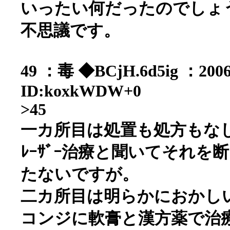
いったい何だったのでしょ
不思議です。
49 ：毒 ◆BCjH.6d5ig ：2006/
ID:koxkWDW+0
>45
一カ所目は処置も処方もな
ﾚｰｻﾞｰ治療と聞いてそれ
たないですが。
二カ所目は明らかにおかし
コンジに軟膏と漢方薬で治