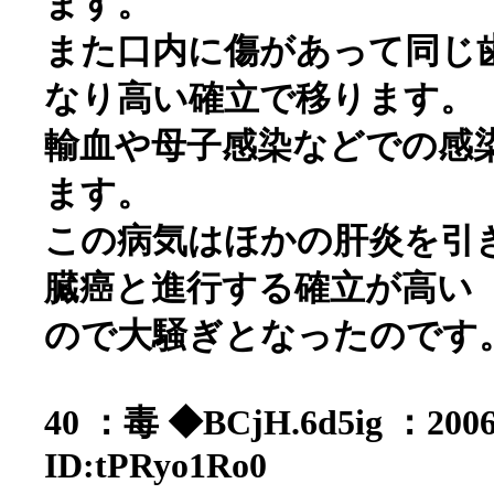
ます。
また口内に傷があって同じ
なり高い確立で移ります。
輸血や母子感染などでの感染
ます。
この病気はほかの肝炎を引
臓癌と進行する確立が高い
ので大騒ぎとなったのです
40 ：毒 ◆BCjH.6d5ig ：2006/
ID:tPRyo1Ro0