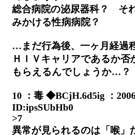
総合病院の泌尿器科？ そ
みかける性病病院？
…まだ行為後、一ヶ月経過
ＨＩＶキャリアであるか否
もらえるんでしょうか…？
10 ：
毒 ◆BCjH.6d5ig
：2006
ID:ipsSUbHb0
>7
異常が見られるのは「喉」