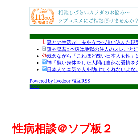
妻との生活が、夫をうつへ追い込んだ現
誰や鬼畜○本猿は地獄の住人のスレごと消
残念ながら「これほど醜い日本人女性」
神「醜い身体をした人間は自然な愛情を
日本人て本気で人を助けてくれないよな
Powered by livedoor 相互RSS
Home
性病相談＠ソプ板２