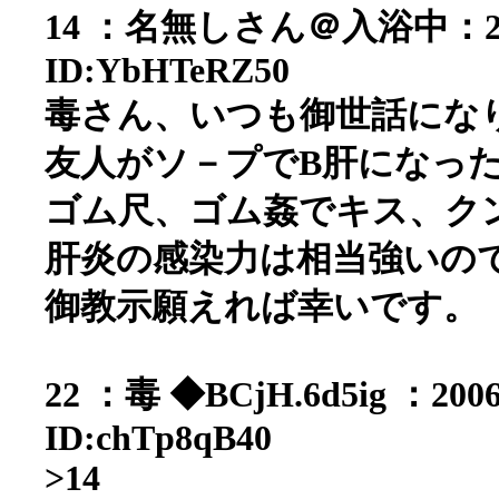
14 ：名無しさん＠入浴中：2006/0
ID:YbHTeRZ50
毒さん、いつも御世話にな
友人がソ－プでB肝になっ
ゴム尺、ゴム姦でキス、ク
肝炎の感染力は相当強いの
御教示願えれば幸いです。
22 ：毒 ◆BCjH.6d5ig ：2006/
ID:chTp8qB40
>14