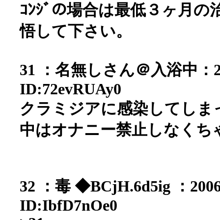
ｺﾝｼﾞの場合は最低３ヶ月
悟して下さい。
31 ：名無しさん＠入浴中：2006/0
ID:72evRUAy0
クラミジアに感染してしま
中はオナニー禁止しなくち
32 ：毒 ◆BCjH.6d5ig ：2006/
ID:IbfD7nOe0