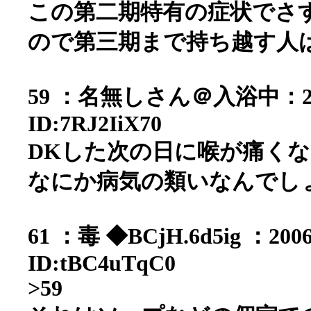
この第二期特有の症状でさ
ので第三期まで持ち越す人
59 ：名無しさん＠入浴中：2006/0
ID:7RJ2IiX70
DKした次の日に喉が痛く
なにか病気の類いなんでし
61 ：毒 ◆BCjH.6d5ig ：2006/
ID:tBC4uTqC0
>59