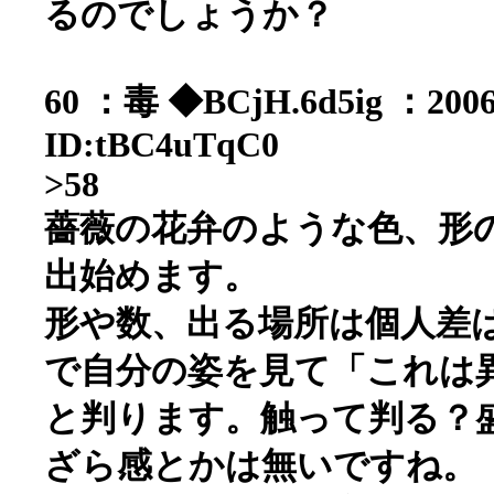
るのでしょうか？
60 ：毒 ◆BCjH.6d5ig ：2006/
ID:tBC4uTqC0
>58
薔薇の花弁のような色、形
出始めます。
形や数、出る場所は個人差
で自分の姿を見て「これは
と判ります。触って判る？
ざら感とかは無いですね。