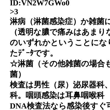
ID:VN2W7GWo0
>3
淋病（淋菌感染症）か雑菌によ
（透明な膿で痛みはあまり
のいずれかということになり
たﾃﾞｰﾀです。
☆淋菌（その他雑菌の場合
菌）
検査は男性（尿）泌尿器科
科。咽頭感染は耳鼻咽喉科
DNA検査法なら感染後すぐ