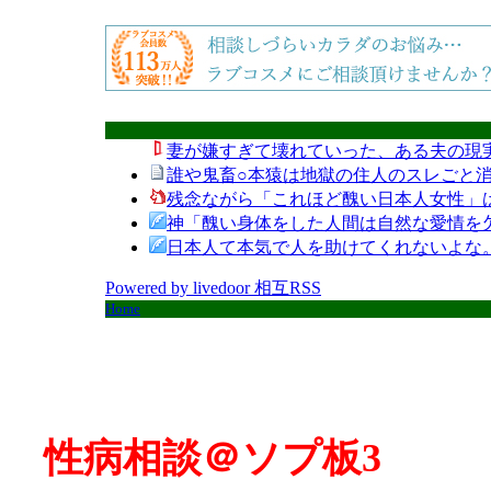
妻が嫌すぎて壊れていった、ある夫の現
誰や鬼畜○本猿は地獄の住人のスレごと消
残念ながら「これほど醜い日本人女性」
神「醜い身体をした人間は自然な愛情を
日本人て本気で人を助けてくれないよな
Powered by livedoor 相互RSS
Home
性病相談＠ソプ板3