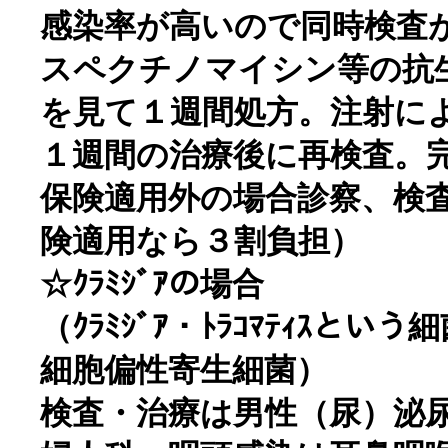
感染率が高いので同時検査
スペクチノマイシン等の抗
を見て１週間処方。注射に
１週間の治療後に再検査。
保険適用外の場合診察、検
険適用なら３割負担）
☆ｸﾗﾐｼﾞｱの場合
（ｸﾗﾐｼﾞｱ・ﾄﾗｺﾏﾃｨｽとい
細胞偏性寄生細菌）
検査・治療は男性（尿）泌