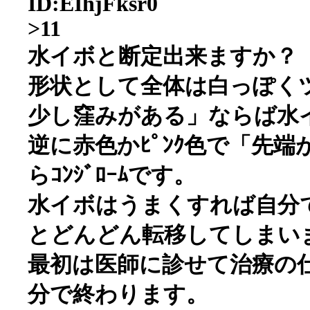
ID:EIhjFksr0
>11
水イボと断定出来ますか？
形状として全体は白っぽく
少し窪みがある」ならば水
逆に赤色かﾋﾟﾝｸ色で「先端がｶ
らｺﾝｼﾞﾛｰﾑです。
水イボはうまくすれば自分
とどんどん転移してしまい
最初は医師に診せて治療の
分で終わります。