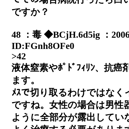
ですか？
48 ：毒 ◆BCjH.6d5ig ：2006/
ID:FGnh8OFe0
>42
液体窒素やﾎﾟﾄﾞﾌｨﾘﾝ、
ます。
ﾒｽで切り取るわけではな
ですね。女性の場合は男性
ように全部分が露出してい