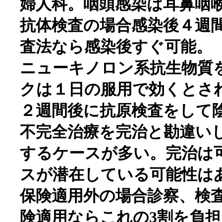
婦人科。咽頭感染は耳鼻咽
抗体検査の場合感染後４週間
査法なら感染後すぐ可能。
ニューキノロン系抗生物質
クは１日の服用で効くとさ
２週間後に抗原検査をして
不完全治療を完治と勘違い
するケースが多い。完治は
スが潜在している可能性は
保険適用外の場合診察、検
険適用ならこれの3割を負担