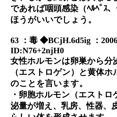
であれば咽頭感染（ﾍﾙﾍﾟｽ、
ほうがいいでしょう。
63 ：毒 ◆BCjH.6d5ig ：2006/
ID:N76+2njH0
女性ホルモンは卵巣から分
（エストロゲン）と黄体ホ
のことを言います。
・卵胞ホルモン（エストロ
泌量が増え、乳房、性器、