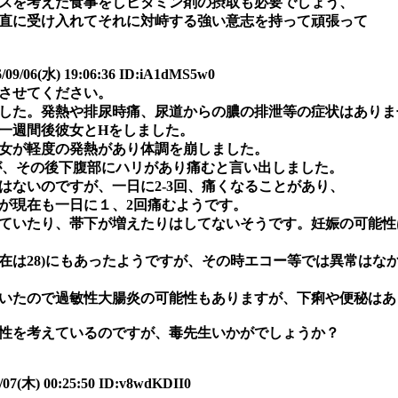
スを考えた食事をしビタミン剤の摂取も必要でしょう、
直に受け入れてそれに対峙する強い意志を持って頑張って
6(水) 19:06:36 ID:iA1dMS5w0
させてください。
した。発熱や排尿時痛、尿道からの膿の排泄等の症状はありま
一週間後彼女とHをしました。
女が軽度の発熱があり体調を崩しました。
すが、その後下腹部にハリがあり痛むと言い出しました。
はないのですが、一日に2-3回、痛くなることがあり、
が現在も一日に１、2回痛むようです。
ていたり、帯下が増えたりはしてないそうです。妊娠の可能性
在は28)にもあったようですが、その時エコー等では異常はな
いたので過敏性大腸炎の可能性もありますが、下痢や便秘はあ
性を考えているのですが、毒先生いかがでしょうか？
07(木) 00:25:50 ID:v8wdKDII0