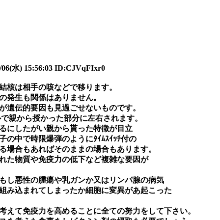
06(水) 15:56:03 ID:CJVqFIxr0
結核は相手の咳などで移ります。
の発生も関係はありません。
が遺伝的要因も見過ごせないものです。
ルで親から授かった部分に左右されます。
るにしたがい親から貰った特徴が目立
の中で時限爆弾のようにﾀｲﾑｽｲｯﾁ付の
が入る場合もあればそのままの場合もあります。
れた物質や免疫力の低下など複雑な要因が
もし悪性の腫瘍や乳ガンか又はリンパ腺の病気
組み込まれてしまったか細胞に変異があ起こった
考えて免疫力を高めることに全ての努力をして下さい。