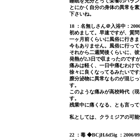
睡眠を充分とって栄養のバラン
とにかく自分の身体の異常を素
下さいね。
18 ：名無しさん＠入浴中：2006/09/0
初めまして。早速ですが、質問
一ヶ月前くらいに風俗に行きま
今もありません。風俗に行って
それから二週間後くらいに、彼
発熱が2,3日で収まったので
痛みは軽く、一日中痛むわけで
徐々に良くなってるみたいです
膣分泌物に異常なものが混じっ
す。
このような痛みが高校時代（現
す。
残業中に痛くなる、とも言って
私としては、クラミジアの可能
22 ：毒 ◆BCjH.6d5ig ：2006/09/