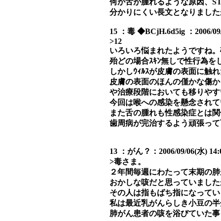
何か舌が腫れるような原因、S
分かりにくい長文となりました
15 ：毒 ◆BCjH.6d5ig ：2006/09/
>12
いろいろ悩まれたようですね。確
殆どの場合ｽｷﾝ無しで性行為
しかしｳｨﾙｽが皮膚の表面に触
皮膚の表面のほんの僅かな傷か
や治療段階においても移りやす
今回は喉への感染を懸念されて
また舌の腫れも性感染症とは関
歯周病が完治するよう頑張って
13 ：がん？：2006/09/06(水) 14:
>毒さま。
２年間毎週にわたって末期の肺
おかしな咳だと思っていました
その人は指もばち指になってい
私は最近乳がんらしき小豆の半
肺がん患者の咳を浴びていた事