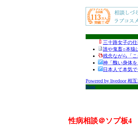
三十路女子の仕
誰や鬼畜○本猿
残念ながら「こ
神「醜い身体を
日本人て本気で
Powered by livedoor 相
Home
性病相談＠ソプ板4