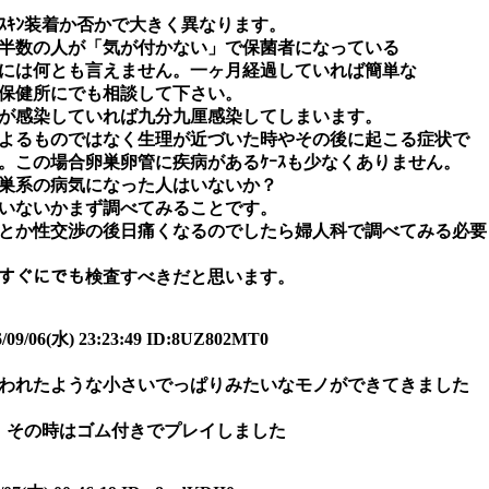
はｽｷﾝ装着か否かで大きく異なります。
半数の人が「気が付かない」で保菌者になっている
には何とも言えません。一ヶ月経過していれば簡単な
保健所にでも相談して下さい。
が感染していれば九分九厘感染してしまいます。
ｱによるものではなく生理が近づいた時やその後に起こる症状で
。この場合卵巣卵管に疾病があるｹｰｽも少なくありません。
巣系の病気になった人はいないか？
いないかまず調べてみることです。
とか性交渉の後日痛くなるのでしたら婦人科で調べてみる必要
たがすぐにでも検査すべきだと思います。
6(水) 23:23:49 ID:8UZ802MT0
われたような小さいでっぱりみたいなモノができてきました
、その時はゴム付きでプレイしました