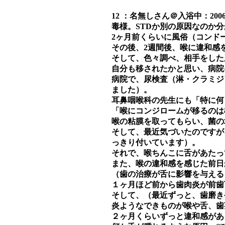
12 ：名無しさん＠入浴中：2006/09/06
毒様。STDか別の原因なのか
2ヶ月前くらいに風俗（コンド
その後、2週間後、喉に違和感
そして、色々調べ、相手をした
自分も移されたかと思い、病院
病院で、尿検査（淋・クラミジ
ました）。
耳鼻咽喉科の先生にも「特に何
「喉にコンジロームが移るのは
喉の粘膜を取ってもらい、菌の
そして、最近気づいたのですが
っきり付いています）。
それで、喉ちんこに舌があたっ
また、喉の違和感を感じた前日
（歯の治療が舌に影響を与える
１ヶ月ほど前から歯肉炎が前歯
そして、（最近ずっと、歯磨き
炎ようなできものが喉や舌、歯
２ヶ月くらいずっと違和感があ