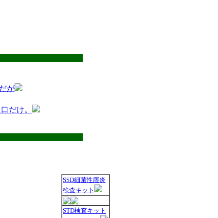
だが
に口だけ。
SSD細菌性膣炎
検査キット
STD検査キット