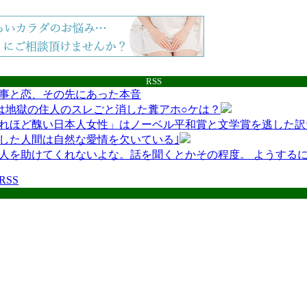
RSS
事と恋、その先にあった本音
は地獄の住人のスレごと消した糞アホ○ケは？
れほど醜い日本人女性」はノーベル平和賞と文学賞を逃した訳
した人間は自然な愛情を欠いている｣
人を助けてくれないよな。話を聞くとかその程度。 ようする
互RSS