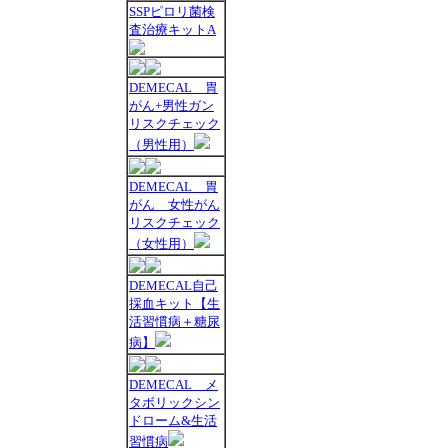
SSPピロリ菌検
査治療キットA
DEMECAL 胃
がん+男性ガン
リスクチェック
（男性用）
DEMECAL 胃
がん 女性がん
リスクチェック
（女性用）
DEMECAL自己
採血キット【生
活習慣病＋糖尿
病】
DEMECAL メ
タボリックシン
ドローム&生活
習慣病