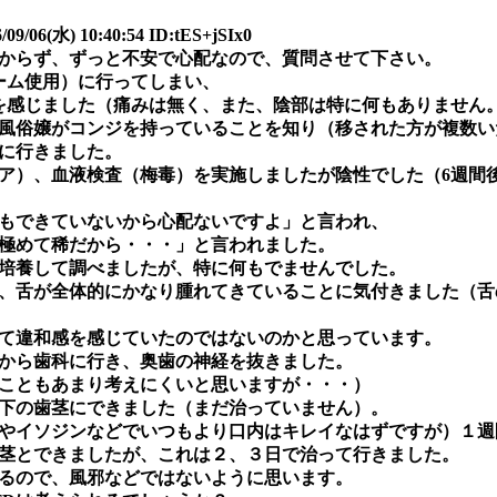
(水) 10:40:54 ID:tES+jSIx0
分からず、ずっと不安で心配なので、質問させて下さい。
ーム使用）に行ってしまい、
を感じました（痛みは無く、また、陰部は特に何もありません
風俗嬢がコンジを持っていることを知り（移された方が複数い
に行きました。
ア）、血液検査（梅毒）を実施しましたが陰性でした（6週間後
もできていないから心配ないですよ」と言われ、
極めて稀だから・・・」と言われました。
培養して調べましたが、特に何もでませんでした。
、舌が全体的にかなり腫れてきていることに気付きました（舌
て違和感を感じていたのではないのかと思っています。
から歯科に行き、奥歯の神経を抜きました。
こともあまり考えにくいと思いますが・・・）
下の歯茎にできました（まだ治っていません）。
やイソジンなどでいつもより口内はキレイなはずですが）１週
茎とできましたが、これは２、３日で治って行きました。
るので、風邪などではないように思います。