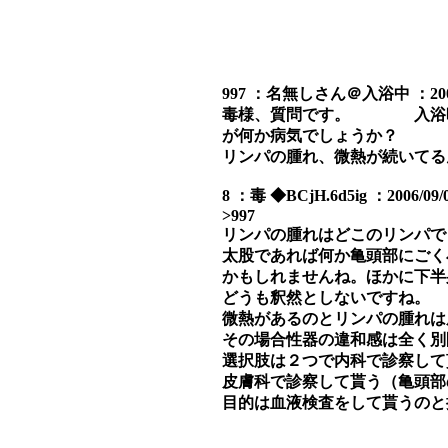
997 ：名無しさん＠入浴中 ：2006/09
毒様、質問です。 入浴時と
が何か病気でし
リンパの腫れ、微熱が続いてる
8 ：毒 ◆BCjH.6d5ig ：2006/09/0
>997
リンパの腫れはどこのリンパで
太股であれば何か亀頭部にごく
かもしれませんね。ほかに下半
どうも釈然としないですね。
微熱があるのとリンパの腫れは
その場合性器の違和感は全く別
選択肢は２つで内科で診察して
皮膚科で診察して貰う（亀頭部
目的は血液検査をして貰うのと