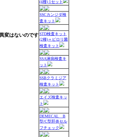
(4種) 1セット
SSCカンジダ検
査キット
STD検査キット
異変はないのです
(2種)＋ピロリ菌
検査キット
SSA淋病検査キ
ット
SSBクラミジア
検査キット
エイズ検査キッ
ト
DEMECAL B
型/C型肝炎セル
フチェック