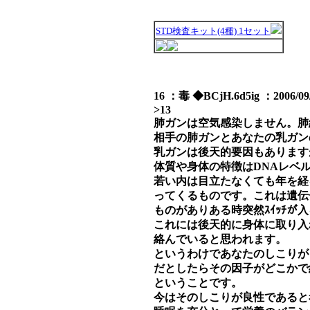
STD検査キット(4種) 1セット
16 ：毒 ◆BCjH.6d5ig ：2006/09/
>13
肺ガンは空気感染しません。肺
相手の肺ガンとあなたの乳ガン
乳ガンは後天的要因もあります
体質や身体の特徴はDNAレベ
若い内は目立たなくても年を経
ってくるものです。これは遺伝子
ものがありある時突然ｽｲｯﾁ
これには後天的に身体に取り入
絡んでいると思われます。
というわけであなたのしこりが
だとしたらその因子がどこかで
ということです。
今はそのしこりが良性であると