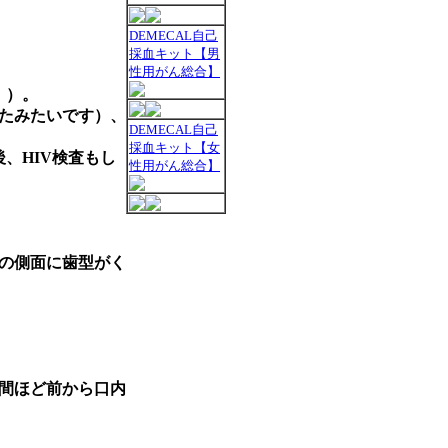
DEMECAL自己
採血キット【男
性用がん総合】
。）。
たみたいです）、
DEMECAL自己
採血キット【女
、HIV検査もし
性用がん総合】
の側面に歯型がく
間ほど前から口内