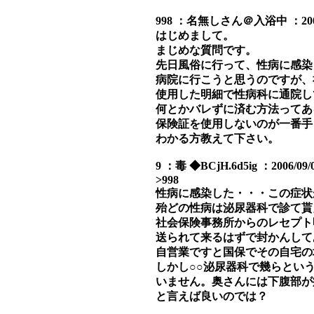
998 ：名無しさん＠入浴中 ：2006/09/
はじめまして。
まじめな質問です。
先日風俗に行って、性病に感染
病院に行こうと思うのですが、
使用した明細で性病科に通院し
何とかバレずに済む方法ってあ
保険証を使用しないのが一番手
わかる方教えて下さい。
9 ：毒 ◆BCjH.6d5ig ：2006/09/0
>998
性病に感染した・・・この症状
殆どの性病は泌尿器科で診て貰
社会保険事務所からのレセプト
送られて来るはずで封かんして
自営業ですと国保でその自宅の
しかし○○泌尿器科で幾らとい
いません。奥さんには下腹部が
と言えば良いのでは？