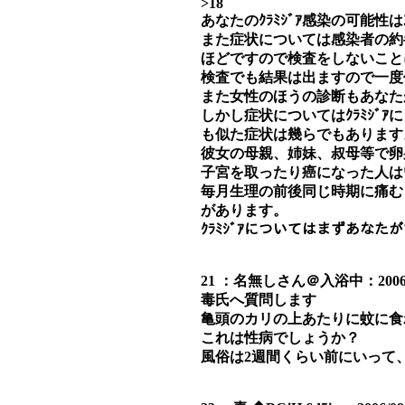
>18
あなたのｸﾗﾐｼﾞｱ感染の可能性
また症状については感染者の約
ほどですので検査をしないこと
検査でも結果は出ますので一度
また女性のほうの診断もあなた
しかし症状についてはｸﾗﾐｼﾞ
も似た症状は幾らでもあります
彼女の母親、姉妹、叔母等で卵
子宮を取ったり癌になった人は
毎月生理の前後同じ時期に痛む
があります。
ｸﾗﾐｼﾞｱについてはまずあな
21 ：名無しさん＠入浴中：2006/09/0
毒氏へ質問します
亀頭のカリの上あたりに蚊に食
これは性病でしょうか？
風俗は2週間くらい前にいって