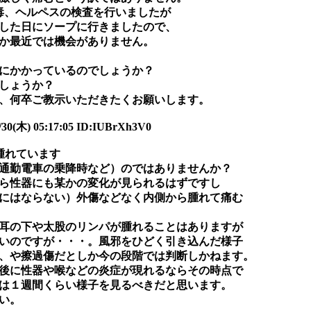
毒、ヘルペスの検査を行いましたが
した日にソープに行きましたので、
か最近では機会がありません。
にかかっているのでしょうか？
しょうか？
、何卒ご教示いただきたくお願いします。
30(木) 05:17:05 ID:IUBrXh3V0
腫れています
通勤電車の乗降時など）のではありませんか？
ら性器にも某かの変化が見られるはずですし
にはならない）外傷などなく内側から腫れて痛む
耳の下や太股のリンパが腫れることはありますが
いのですが・・・。風邪をひどく引き込んだ様子
、や擦過傷だとしか今の段階では判断しかねます。
後に性器や喉などの炎症が現れるならその時点で
は１週間くらい様子を見るべきだと思います。
い。