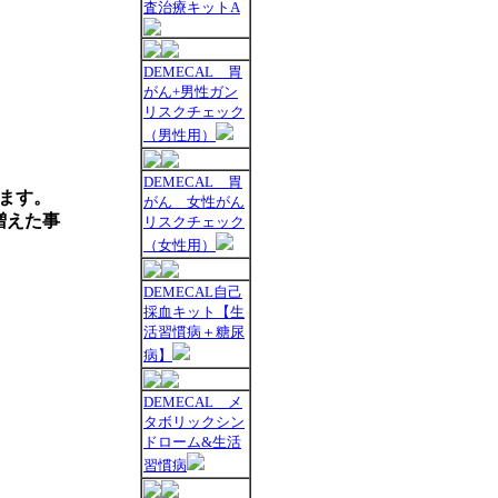
査治療キットA
DEMECAL 胃
がん+男性ガン
リスクチェック
（男性用）
DEMECAL 胃
ます。
がん 女性がん
増えた事
リスクチェック
（女性用）
DEMECAL自己
採血キット【生
活習慣病＋糖尿
病】
DEMECAL メ
タボリックシン
ドローム&生活
習慣病