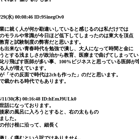
9(水) 00:08:46 ID:9SinegOv0
業に就く人が何か勘違いしていると感じるのは私だけでは
のモラルや常識が今日ほど低下してしまったのは東大を頂点
教育と試験制度の弊害だと思います。
も出来ない青春時代を勉強で潰し、大人になって時間と金に
うとする浅ましさが政治から教育、医療まで曲げてしまってい
叱り飛ばす医師が多い事、100%ビジネスと思っている医師が
る人が増えています。
が「その反面で時代は2chも作った」のだと思います。
で裁かれる時代でもあります。
0(木) 00:16:48 ID:hEmJ9ULk0
世話になっております。
後家の風呂に入ろうとすると、右の太ももの
ました。
の付け根に沿って、細長く
激しく痛むという訳ではありません。