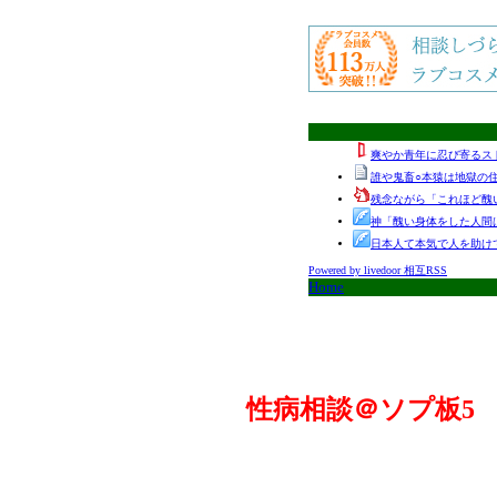
爽やか青年に忍び寄るス
誰や鬼畜○本猿は地獄の
残念ながら「これほど醜
神「醜い身体をした人間
日本人て本気で人を助け
Powered by livedoor 相互RSS
Home
性病相談＠ソプ板5