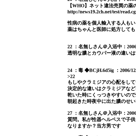
【WHO】ネット違法売買の薬
http://news19.2ch.net/test/read.c
性病の薬を個人輸入する人もい
薬はちゃんと医師に処方しても
22 ：名無しさん＠入浴中：2006/11/3
透明な膿とカウパー液の違いは
24 ：毒 ◆BCjH.6d5ig ：2006/12/
>22
もしやクラミジアの心配をして
決定的な違いはクラミジアなど
乾いた時にくっつきやすいので
朝起きた時夜中に出た膿のせい
27 ：名無しさん＠入浴中：2006/12/0
質問。私が性器ヘルペスで子供
なりますか？当方男です