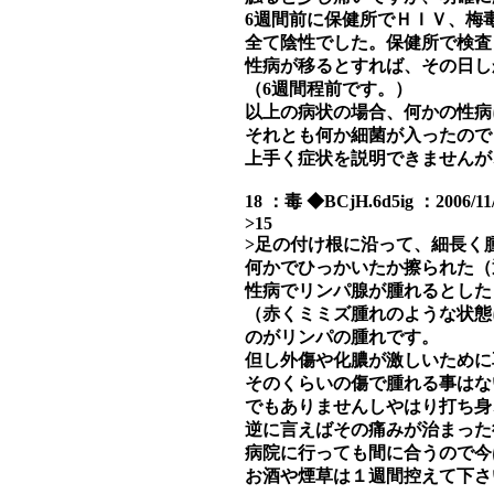
6週間前に保健所でＨＩＶ、梅
全て陰性でした。保健所で検査
性病が移るとすれば、その日し
（6週間程前です。）
以上の病状の場合、何かの性病
それとも何か細菌が入ったので
上手く症状を説明できませんが
18 ：毒 ◆BCjH.6d5ig ：2006/11/
>15
>足の付け根に沿って、細長く
何かでひっかいたか擦られた（
性病でリンパ腺が腫れるとした
（赤くミミズ腫れのような状態
のがリンパの腫れです。
但し外傷や化膿が激しいために
そのくらいの傷で腫れる事はな
でもありませんしやはり打ち身
逆に言えばその痛みが治まった
病院に行っても間に合うので今
お酒や煙草は１週間控えて下さ