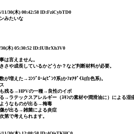
0(木) 00:42:58 ID:FziCybTD0
ンみたいな
30(木) 05:30:52 ID:IUBrXh3V0
事は言えません。
きさや成長しているかどうか？など判断材料が必要。
た→ｺﾝｼﾞﾛｰﾑ(ﾋﾟﾝｸ系)かﾌｫｱﾀﾞｲｽ(白色系)。
ス
も残る→HPVの一種→良性のイボ
る→ラテックスアレルギー（ｽｷﾝの素材や潤滑油に）による湿
ようなものが出る→梅毒
傷が出る→雑菌による炎症
次第で考えられます。
0(木) 12:08:58 ID:4QjsTKHC0