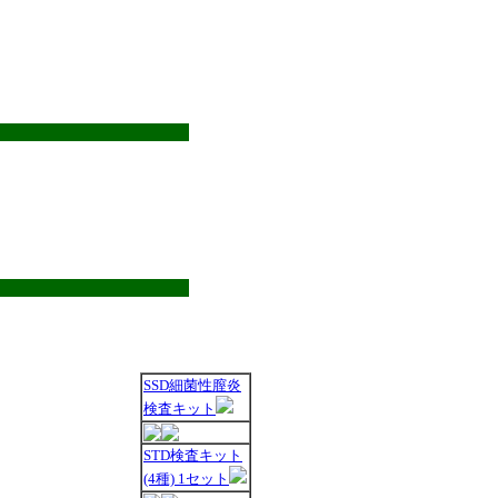
SSD細菌性膣炎
検査キット
STD検査キット
(4種) 1セット