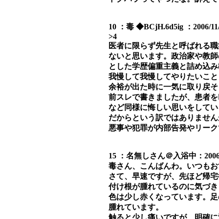
10 ：毒 ◆BCjH.6d5ig ：2006/11/2
>4
医者に限らず先生と呼ばれる職
ないと思います。政治家や教師
とした学歴偏重主義と詰め込み
我慢して我慢してやりたいこと
余裕が出た時に一気に取り戻そ
前スレで書きましたが、患者を
など同様に悔しい思いをしてい
だからという訳ではありません
悪事や犯罪が内部告発やリーク
15 ：名無しさん＠入浴中：2006/11/3
毒さん、こんばんわ。いつもお
さて、早速ですが、先ほど帰宅
付け根が腫れているのに気づき
色は少し赤くなっています。足
腫れています。
触ると少し痛いですが、明確に