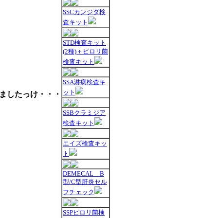
SSCカンジダ検
査キット
STD検査キット
(2種)＋ピロリ菌
検査キット
SSA淋病検査キ
ット
ましたっけ・・・
SSBクラミジア
検査キット
エイズ検査キッ
ト
DEMECAL B
型/C型肝炎セル
フチェック
SSPピロリ菌検