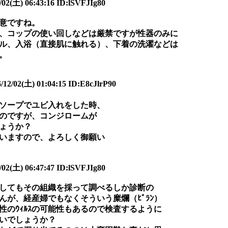
2(土) 06:43:16 ID:lSVFJIg80
意ですね。
、コップの使い回しなどは厳禁ですが性器のみに
ル、入浴（直接肌に触れる）、下着の洗濯などは
。
(土) 01:04:15 ID:E8cJlrP90
ソープでユビ入れをした時、
のですが、コンジロームが
ょうか？
いますので、よろしく御願い
2(土) 06:47:47 ID:lSVFJIg80
してもその組織を採って調べるしか診断の
んが、経産婦でもなくそういう糜爛（ﾋﾞﾗﾝ）
性のｳｨﾙｽの可能性もあるので検査するように
いでしょうか？