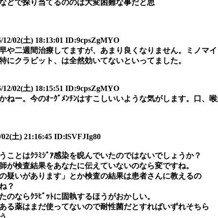
を指などで探り当てるののは大変困難な事だと思
2(土) 18:13:01 ID:9cpsZgMYO
早や二週間治療してますが、あまり良くなりません。ミノマイ
特にクラビット、は全然効いてないといってました。
2(土) 18:15:51 ID:9cpsZgMYO
ねー。今のｵｰｸﾞﾒﾝﾁﾝはすこしいいような気がします。口、
2(土) 21:16:45 ID:lSVFJIg80
言うことはｸﾗﾐｼﾞｱ感染を睨んでいたのではないでしょうか？
師が検査結果をあなたに伝えていないのなら変ですね。
淋病の疑いがあります」とか検査の結果は患者さんに教えるの
ね？
のならｸﾗﾋﾞｯﾄに固執するほうがおかしい。
ある薬はまだ使ってないので耐性菌だとすればいずれそちら
う。