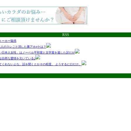
RSS
トーカー疑惑
住人のスレごと消した糞アホ○ケは？
い日本人女性」はノーベル平和賞と文学賞を逃した訳だが
は自然な愛情を欠いている｣
てくれないよな。話を聞くとかその程度。 ようするに口だけ。