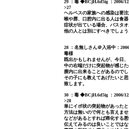
29 ：毒 ◆BCjH.6d5ig ：2006/12/0
>27
ヘルペスの家族への感染は要注
喉や唇、口腔内に出る人は食器
症状が出ている場合、バスタオ
他の人とは別にすべきでしょう
28 ：名無しさん＠入浴中：2006/12/02
毒様
既出かもしれませんが、今日、
中の右端だけに突起物が感じた
膣内に出来ることがあるのでし
その子にも教えてあげたいと思
致します。
30 ：毒 ◆BCjH.6d5ig ：2006/12/0
>28
単にイボ状の突起物があったと
方法は無いので何とも言えませ
などがあるとすれば癌化する悪
伝えてみるのは良いことではな