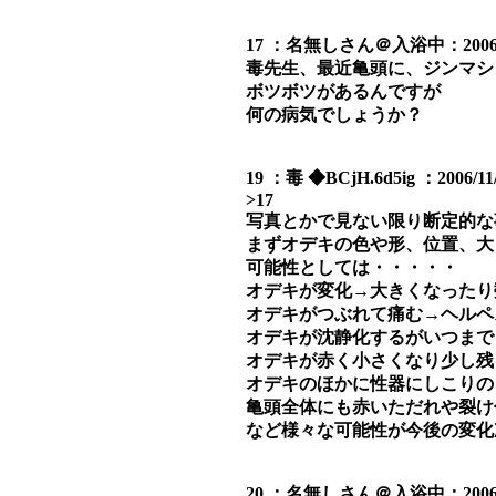
17 ：名無しさん＠入浴中：2006/11/3
毒先生、最近亀頭に、ジンマシ
ボツボツがあるんですが
何の病気でしょうか？
19 ：毒 ◆BCjH.6d5ig ：2006/11/
>17
写真とかで見ない限り断定的な
まずオデキの色や形、位置、大
可能性としては・・・・・
オデキが変化→大きくなったり数が増え
オデキがつぶれて痛む→ヘルペ
オデキが沈静化するがいつまで
オデキが赤く小さくなり少し残
オデキのほかに性器にしこりの
亀頭全体にも赤いただれや裂け
など様々な可能性が今後の変化
20 ：名無しさん＠入浴中：2006/11/3