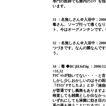
専門の医師でも膣内のｺﾝｼﾞ
います。
31 ：名無しさん＠入浴中：2006/12/0
毒さん、ソープ行って痛くなり
ト、今はオーグメンチンです。
32 ：名無しさん＠入浴中：2006/12/0
つづきです。なんの菌なんですか
う。
34 ：毒 ◆BCjH.6d5ig ：2006/12/0
>31,32
ｸﾗﾋﾞｯﾄが効いてない・・・と
しかし少しおかしいのはその医
「ｸﾗﾐｼﾞｱでしたよ」とか「
が普通ですし義務もありますよ
検査しても雑菌としか出なかった
いずれにしても淋菌に効き目の
系の薬も使うことになるでしょ