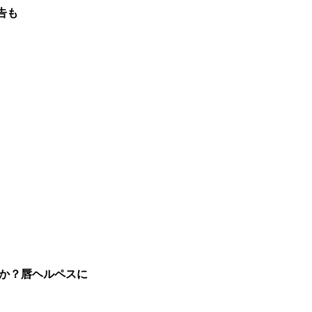
告も
か？唇ヘルペスに