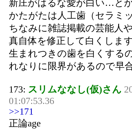
新庄がはるな愛が白い…と
かたがたは人工歯（セラミ
ちなみに雑誌掲載の芸能人
真自体を修正して白くしま
生まれつきの歯を白くする
れなりに限界があるので早
173:
スリムななし(仮)さん
2
01:07:53.36
>>171
正論age