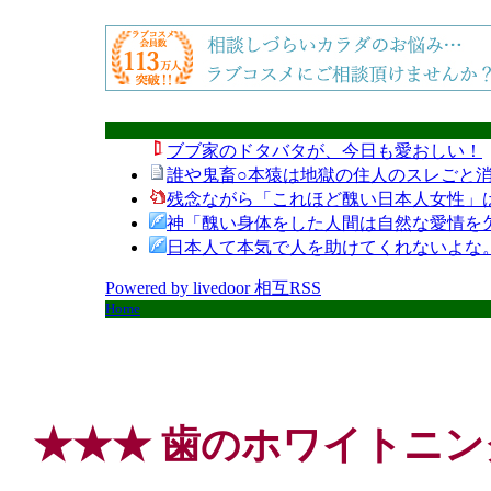
ブブ家のドタバタが、今日も愛おしい！
誰や鬼畜○本猿は地獄の住人のスレごと消
残念ながら「これほど醜い日本人女性」
神「醜い身体をした人間は自然な愛情を
日本人て本気で人を助けてくれないよな
Powered by livedoor 相互RSS
Home
★★★ 歯のホワイトニング